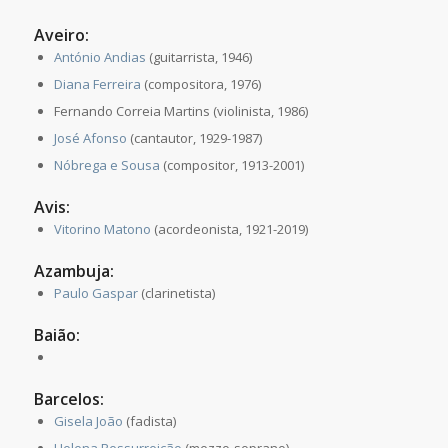
Aveiro:
António Andias
(guitarrista, 1946)
Diana Ferreira
(compositora, 1976)
Fernando Correia Martins (violinista, 1986)
José Afonso
(cantautor, 1929-1987)
Nóbrega e Sousa
(compositor, 1913-2001)
Avis:
Vitorino Matono
(acordeonista, 1921-2019)
Azambuja:
Paulo Gaspar
(clarinetista)
Baião:
Barcelos:
Gisela João
(fadista)
Helena Ressurreição
(mezzo-soprano)