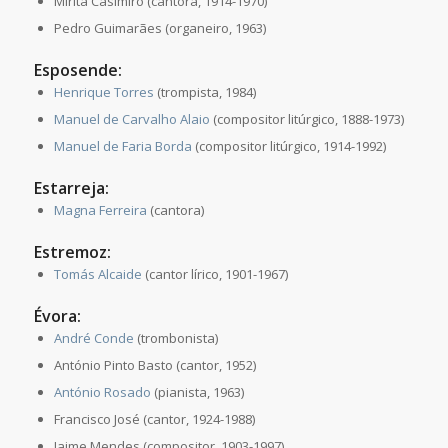
Mirita Casimiro (cantora, 1914-1970)
Pedro Guimarães (organeiro, 1963)
Esposende:
Henrique Torres
(trompista, 1984)
Manuel de Carvalho Alaio
(compositor litúrgico, 1888-1973)
Manuel de Faria Borda
(compositor litúrgico, 1914-1992)
Estarreja:
Magna Ferreira
(cantora)
Estremoz:
Tomás Alcaide
(cantor lírico, 1901-1967)
Évora:
André Conde
(trombonista)
António Pinto Basto (cantor, 1952)
António Rosado
(pianista, 1963)
Francisco José (cantor, 1924-1988)
Jaime Mendes (compositor, 1903-1997)