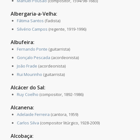
Manuel Pousão
(compositor, 1594/98-1683)
Albergaria-a-Velha:
Fátima Santos
(fadista)
Silvério Campos
(regente, 1919-1996)
Albufeira:
Fernando Ponte
(guitarrista)
Gonçalo Pescada
(acordeonista)
João Frade
(acordeonista)
Rui Mourinho
(guitarrista)
Alcácer do Sal:
Ruy Coelho
(compositor, 1892-1986)
Alcanena:
Adelaide Ferreira
(cantora, 1959)
Carlos Silva
(compositor litúrgico, 1928-2009)
Alcobaça: