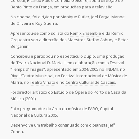
Corsetti, Ricardo Pais e Cornelia Geiser e, sob a direcção de
Bento Pinto da França, em produções para a televisão.
No cinema, foi dirigido por Monique Rutler, Joel Farga, Manoel
de Oliveira e Ruy Guerra.
Apresentou-se como solista do
Remix Ensemble
e da Remix
Orquestra sob a direcção dos Maestros Stefan Asbury e Peter
Bergamin.
Concebeu e participou no espectáculo Duplo, uma produção
do Teatro Nacional D. Maria II em colaboração com o Festival
“Temps d’ Images”, apresentado em 2004/2005 no TNDMII, no
Rivoli
/Teatro Municipal, no Festival Internacional de Música de
Mafra, no
Teatro Viriato
e no
Centro Cultural de Cascais
.
Foi director artístico do Estúdio de Ópera do Porto da Casa da
Música (2001).
Foi o programador da área da música de FARO, Capital
Nacional da Cultura 2005.
Desenvolve um trabalho continuado com o pianista Jeff
Cohen.