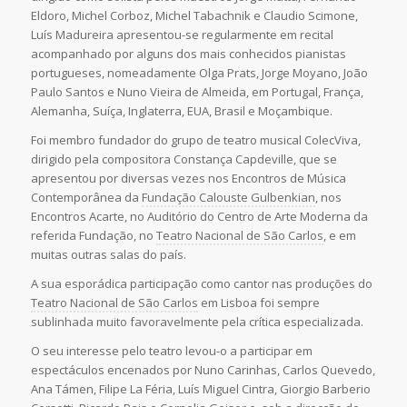
Eldoro, Michel Corboz, Michel Tabachnik e Claudio Scimone,
Luís Madureira apresentou-se regularmente em recital
acompanhado por alguns dos mais conhecidos pianistas
portugueses, nomeadamente Olga Prats, Jorge Moyano, João
Paulo Santos e Nuno Vieira de Almeida, em Portugal, França,
Alemanha, Suíça, Inglaterra, EUA, Brasil e Moçambique.
Foi membro fundador do grupo de teatro musical ColecViva,
dirigido pela compositora Constança Capdeville, que se
apresentou por diversas vezes nos Encontros de Música
Contemporânea da
Fundação Calouste Gulbenkian
, nos
Encontros Acarte, no Auditório do Centro de Arte Moderna da
referida Fundação, no
Teatro Nacional de São Carlos
, e em
muitas outras salas do país.
A sua esporádica participação como cantor nas produções do
Teatro Nacional de São Carlos
em Lisboa foi sempre
sublinhada muito favoravelmente pela crítica especializada.
O seu interesse pelo teatro levou-o a participar em
espectáculos encenados por Nuno Carinhas, Carlos Quevedo,
Ana Támen, Filipe La Féria, Luís Miguel Cintra, Giorgio Barberio