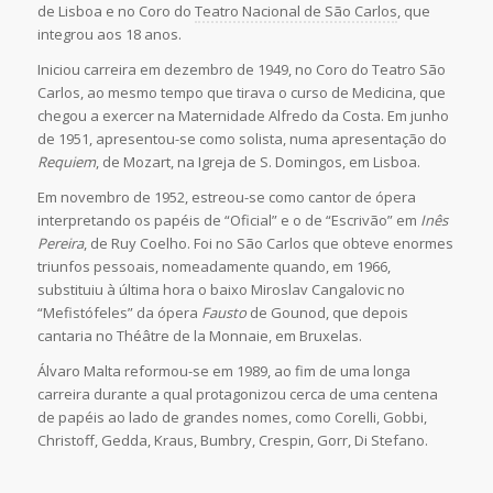
de Lisboa e no Coro do
Teatro Nacional de São Carlos
, que
integrou aos 18 anos.
Iniciou carreira em dezembro de 1949, no Coro do Teatro São
Carlos, ao mesmo tempo que tirava o curso de Medicina, que
chegou a exercer na Maternidade Alfredo da Costa. Em junho
de 1951, apresentou-se como solista, numa apresentação do
Requiem
, de Mozart, na Igreja de S. Domingos, em Lisboa.
Em novembro de 1952, estreou-se como cantor de ópera
interpretando os papéis de “Oficial” e o de “Escrivão” em
Inês
Pereira
, de Ruy Coelho. Foi no São Carlos que obteve enormes
triunfos pessoais, nomeadamente quando, em 1966,
substituiu à última hora o baixo Miroslav Cangalovic no
“Mefistófeles” da ópera
Fausto
de Gounod, que depois
cantaria no Théâtre de la Monnaie, em Bruxelas.
Álvaro Malta reformou-se em 1989, ao fim de uma longa
carreira durante a qual protagonizou cerca de uma centena
de papéis ao lado de grandes nomes, como Corelli, Gobbi,
Christoff, Gedda, Kraus, Bumbry, Crespin, Gorr, Di Stefano.