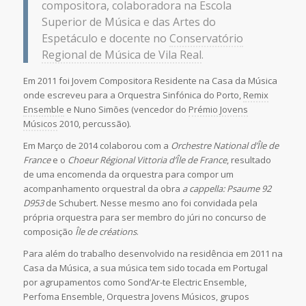
compositora, colaboradora na Escola
Superior de Música e das Artes do
Espetáculo e docente no
Conservatório
Regional de Música de Vila Real
.
Em 2011 foi Jovem Compositora Residente na Casa da Música
onde escreveu para a Orquestra Sinfónica do Porto,
Remix
Ensemble
e Nuno Simões (vencedor do
Prémio Jovens
Músicos
2010, percussão).
Em Março de 2014 colaborou com a
Orchestre National d’Île de
France
e o
Choeur Régional Vittoria d’Île de France
, resultado
de uma encomenda da orquestra para compor um
acompanhamento orquestral da obra
a cappella:
Psaume 92
D953
de Schubert. Nesse mesmo ano foi convidada pela
própria orquestra para ser membro do júri no concurso de
composição
Île de créations
.
Para além do trabalho desenvolvido na residência em 2011 na
Casa da Música, a sua música tem sido tocada em Portugal
por agrupamentos como Sond’Ar-te Electric Ensemble,
Perfoma Ensemble, Orquestra Jovens Músicos, grupos