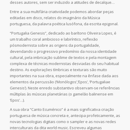
desses autores, sem ser induzido a atitudes de decalque…
Entre a sua multifária criatividade podemos abordar peças
editadas em disco, relatos do imaginário da Música
portuguesa, da palavra poética lusófona, da escrita epigonal.
“Portugalia Genesis”, dedicado ao barítono Oliveira Lopes, é
um trabalho coral ambicioso e labiríntico, reflexão
pósmodernista sobre as origens da portugalidade,
devendando o progressivo predomínio da nossa identidade
cultural, pela imbricação sublime de textos e pela montagem
complexa de técnicas modernistas desviadas do seu habitual
destino. As explorações tímbricas e texturais são muito
importantes na sua obra, especialmente na ênfase dada aos
elementos da percussão (‘Monólogos’,‘Epos’, ‘Portugaliae
Genesis’). Neste enredo substantivo observam-se referências
múltiplas às músicas planetárias (o gamelão balinense em
‘Epos’…).
A sua obra “Canto Ecuménico” é a mais significativa criação
portuguesa de música concreta e, antecipa profeticamente, as
novas tecnologias digitais como o sampler e as novas redes
interculturais da dita world music. Escreveu algumas