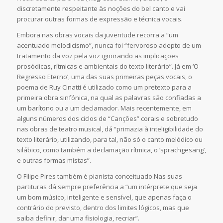
discretamente respeitante às noções do bel canto e vai
procurar outras formas de expressão e técnica vocais.
Embora nas obras vocais da juventude recorra a “um
acentuado melodicismo”, nunca foi “fervoroso adepto de um
tratamento da voz pela voz ignorando as implicações
prosódicas, rítmicas e ambientais do texto literário”. Já em ‘O
Regresso Eterno’, uma das suas primeiras peças vocais, o
poema de Ruy Cinatti é utilizado como um pretexto para a
primeira obra sinfónica, na qual as palavras são confiadas a
um barítono ou a um declamador. Mais recentemente, em
alguns números dos ciclos de “Canções” corais e sobretudo
nas obras de teatro musical, dá “primazia à inteligibilidade do
texto literário, utilizando, para tal, não só o canto melódico ou
silábico, como também a declamação rítmica, o ‘sprachgesang’,
e outras formas mistas”.
O Filipe Pires também é pianista conceituado.Nas suas
partituras dá sempre preferência a “um intérprete que seja
um bom músico, inteligente e sensível, que apenas faça o
contrário do previsto, dentro dos limites lógicos, mas que
saiba definir, dar uma fisiologia, recriar”.