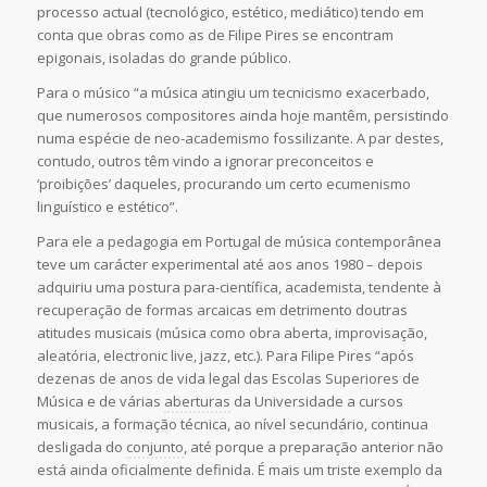
processo actual (tecnológico, estético, mediático) tendo em
conta que obras como as de Filipe Pires se encontram
epigonais, isoladas do grande público.
Para o músico “a música atingiu um tecnicismo exacerbado,
que numerosos compositores ainda hoje mantêm, persistindo
numa espécie de neo-academismo fossilizante. A par destes,
contudo, outros têm vindo a ignorar preconceitos e
‘proibições’ daqueles, procurando um certo ecumenismo
linguístico e estético”.
Para ele a pedagogia em Portugal de música contemporânea
teve um carácter experimental até aos anos 1980 – depois
adquiriu uma postura para-científica, academista, tendente à
recuperação de formas arcaicas em detrimento doutras
atitudes musicais (música como obra aberta, improvisação,
aleatória, electronic live, jazz, etc.). Para Filipe Pires “após
dezenas de anos de vida legal das Escolas Superiores de
Música e de várias
aberturas
da Universidade a cursos
musicais, a formação técnica, ao nível secundário, continua
desligada do
conjunto
, até porque a preparação anterior não
está ainda oficialmente definida. É mais um triste exemplo da