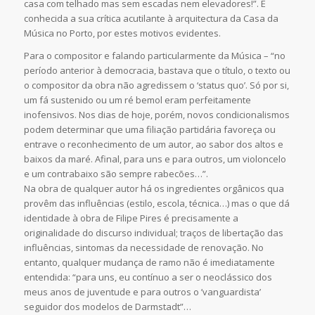
casa com telhado mas sem escadas nem elevadores!”. É
conhecida a sua crítica acutilante à arquitectura da Casa da
Música no Porto, por estes motivos evidentes.
Para o compositor e falando particularmente da Música – “no
período anterior à democracia, bastava que o título, o texto ou
o compositor da obra não agredissem o ‘status quo’. Só por si,
um fá sustenido ou um ré bemol eram perfeitamente
inofensivos. Nos dias de hoje, porém, novos condicionalismos
podem determinar que uma filiação partidária favoreça ou
entrave o reconhecimento de um autor, ao sabor dos altos e
baixos da maré. Afinal, para uns e para outros, um violoncelo
e um contrabaixo são sempre rabecões…”.
Na obra de qualquer autor há os ingredientes orgânicos qua
provêm das influências (estilo, escola, técnica…) mas o que dá
identidade à obra de Filipe Pires é precisamente a
originalidade do discurso individual; traços de libertação das
influências, sintomas da necessidade de renovação. No
entanto, qualquer mudança de ramo não é imediatamente
entendida: “para uns, eu contínuo a ser o neoclássico dos
meus anos de juventude e para outros o ’vanguardista’
seguidor dos modelos de Darmstadt”…