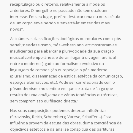
recapitulação ou o retorno, relativamente a modelos
anteriores. O mergulho no passado não tem qualquer
interesse. Em seu lugar, prefiro destacar uma ou outra célula
de um corpo envelhecido e ‘enxertá-la’ em tecidos mais
novos”.
As inúmeras classificações tipológicas ou rotulares como ‘pós-
serial’, ‘neoclassicismo’, ‘pós-weberniano’ etc mostraram-se
insuficientes para abarcar a plurivocidade da sua criação
musical contemporânea, e deram lugar à clivagem artificial
entre o moderno (ligado ao formalismo evolutivo da
linguagem da composição europeia) e o pós-moderno
(pluralismo, disseminação de estilos, estética da comunicação,
espaços alternativos, etc.). Pode ser correlacionado com o
pósmodernismo no sentido em que se trata de “algo que
resulta de uma amálgama de várias tendências ou técnicas,
sem compromisso ou filiação directa.”
Nas suas composições podemos detectar influências
(Stravinsky, Reich, Schoenberg, Varese, Schaffer…). Esta
influência provem da escuta das obras, duma coincidência de
objectivos estéticos e da análise conspícua das partituras