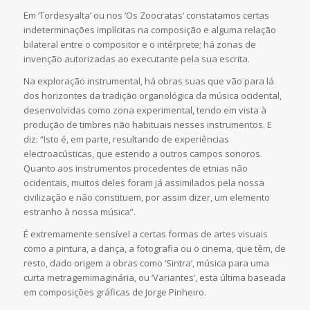
Em ‘Tordesyalta’ ou nos ‘Os Zoocratas’ constatamos certas
indeterminações implícitas na composição e alguma relação
bilateral entre o compositor e o intérprete; há zonas de
invenção autorizadas ao executante pela sua escrita.
Na exploração instrumental, há obras suas que vão para lá
dos horizontes da tradição organológica da música ocidental,
desenvolvidas como zona experimental, tendo em vista à
produção de timbres não habituais nesses instrumentos. E
diz: “Isto é, em parte, resultando de experiências
electroacústicas, que estendo a outros campos sonoros.
Quanto aos instrumentos procedentes de etnias não
ocidentais, muitos deles foram já assimilados pela nossa
civilização e não constituem, por assim dizer, um elemento
estranho à nossa música”.
É extremamente sensível a certas formas de artes visuais
como a pintura, a dança, a fotografia ou o cinema, que têm, de
resto, dado origem a obras como ‘Sintra’, música para uma
curta metragemimaginária, ou ‘Variantes’, esta última baseada
em composições gráficas de Jorge Pinheiro.