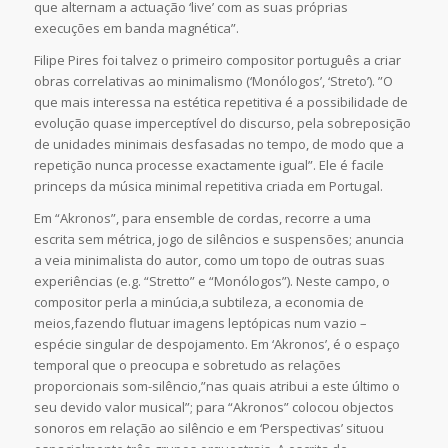
que alternam a actuação ‘live’ com as suas próprias
execuções em banda magnética”.
Filipe Pires foi talvez o primeiro compositor português a criar
obras correlativas ao minimalismo (‘Monólogos’, ‘Streto’). ”O
que mais interessa na estética repetitiva é a possibilidade de
evolução quase imperceptível do discurso, pela sobreposição
de unidades minimais desfasadas no tempo, de modo que a
repetição nunca processe exactamente igual”. Ele é facile
princeps da música minimal repetitiva criada em Portugal.
Em “Akronos”, para ensemble de cordas, recorre a uma
escrita sem métrica, jogo de silêncios e suspensões; anuncia
a veia minimalista do autor, como um topo de outras suas
experiências (e.g. “Stretto” e “Monólogos”). Neste campo, o
compositor perla a minúcia,a subtileza, a economia de
meios,fazendo flutuar imagens leptópicas num vazio –
espécie singular de despojamento. Em ‘Akronos’, é o espaço
temporal que o preocupa e sobretudo as relações
proporcionais som-silêncio,”nas quais atribui a este último o
seu devido valor musical”; para “Akronos” colocou objectos
sonoros em relação ao silêncio e em ‘Perspectivas’ situou