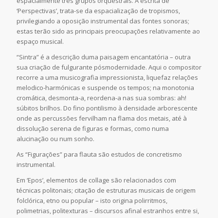
espacialmente três grupos orquestrais. A escrita de
‘Perspectivas’, trata-se da espacialização de tropismos,
privilegiando a oposição instrumental das fontes sonoras;
estas terão sido as principais preocupações relativamente ao
espaço musical.
“Sintra” é a descrição duma paisagem encantatória – outra
sua criação de fulgurante pósmodernidade. Aqui o compositor
recorre a uma musicografia impressionista, liquefaz relações
melodico-harmónicas e suspende os tempos; na monotonia
cromática, desmonta-a, reordena-a nas sua sombras: ah!
súbitos brilhos. Do fino pontilismo à densidade arborescente
onde as percussões fervilham na flama dos metais, até à
dissolução serena de figuras e formas, como numa
alucinação ou num sonho.
As “Figurações” para flauta são estudos de concretismo
instrumental.
Em ‘Epos’, elementos de collage são relacionados com
técnicas politonais; citação de estruturas musicais de origem
folclórica, etno ou popular – isto origina polirritmos,
polimetrias, politexturas – discursos afinal estranhos entre si,