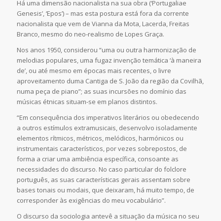
Há uma dimensão nacionalista na sua obra (‘Portugaliae
Genesis’, ‘Epos’) – mas esta postura está fora da corrente
nacionalista que vem de Vianna da Mota, Lacerda, Freitas
Branco, mesmo do neo-realismo de Lopes Graça.
Nos anos 1950, considerou “uma ou outra harmonização de
melodias populares, uma fugaz invenção temática ‘à maneira
de’, ou até mesmo em épocas mais recentes, o livre
aproveitamento duma Cantiga de S. João da região da Covilhã,
numa peça de piano”; as suas incursões no domínio das
músicas étnicas situam-se em planos distintos.
“Em consequência dos imperativos literários ou obedecendo
a outros estímulos extramusicais, desenvolvo isoladamente
elementos rítmicos, métricos, melódicos, harmónicos ou
instrumentais característicos, por vezes sobrepostos, de
forma a criar uma ambiência específica, consoante as
necessidades do discurso. No caso particular do folclore
português, as suas características gerais assentam sobre
bases tonais ou modais, que deixaram, há muito tempo, de
corresponder às exigências do meu vocabulário”.
O discurso da sociologia antevê a situação da música no seu