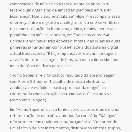
composições de música concreta durante os anos 1970
tecendo um organismo de amostras (samples) em ‘Canto
Ecuménico’, ‘Homo Sapiens’, ‘Litania’. Filipe Pirescompara essa
diferença entre o digital e o analógico com a que se verificou
na comercialização da banda magnética, relativamente aos
primórdios da música concreta, em finais dos anos 1940.
Considerando haver três épocas distintas, das quais as duas
primeiras já funcionam como pré-história dos sistema digital
actual.E acrescenta: “É hoje impensável realizar montagens
através de corte e colagem de fitas, tal como o tinha sido por
meio da cópia de disco para disco”.
“Homo Sapiens” é o fantástico resultado da aprendizagem
com Pierre Schaeffer. Trabalho de música electrónica
analógica de estúdio e música para banda magnética
coordenada com execução instrumental acústica ao vivo
(como em ‘Diálogos’).
Em “Homo Sapiens” utiliza fontes sonoras concretas e é uma
reformulação de uma obra anterior. Ao contrário, ‘Diálogos’
não se insere em qualquer linha ‘pragmática’. ”Compreende
um efectivo de oito instrumentos, distribuídos em três grupos,