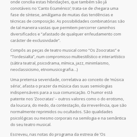
onde concilia estas hibridações, que também são já
conotáveis no ‘Canto Ecuménico’; trata-se de chegara uma
fase de síntese, amálgama de muitas das tendências e
técnicas de composição. As possibilidades combinatórias são
de tal maneira vastas que permitem percorrer caminhos
diversificados e “afastado de qualquer enfeudamento com
carácter de exclusividade”.
Compôs as peças de teatro musical como “Os Zoocratas” e
“Tordesialta”, num compromisso multiestilístico e interartístico
(sátira teatral, psicodrama, mímica, jazz, minimlaismo,
neoclassicismo, etnomusicografia…)
Uma pretensa severidade, correlativa ao conceito de ‘música
séria’, afasta o prazer da música das suas semiologias
indispensáveis para a sua comunicação. O humor está
patente nos ‘Zoocratas’ – outros valores como o do erotismo,
da loucura, do medo, da contestação, da irreverência, que são
normalmente reprimidos ou ocultados. São qualidades
psicológicas ou mesmo corporais na semilogia e na semântica
do seu teatro musical.
Escreveu, nas notas do programa da estreia de ‘Os