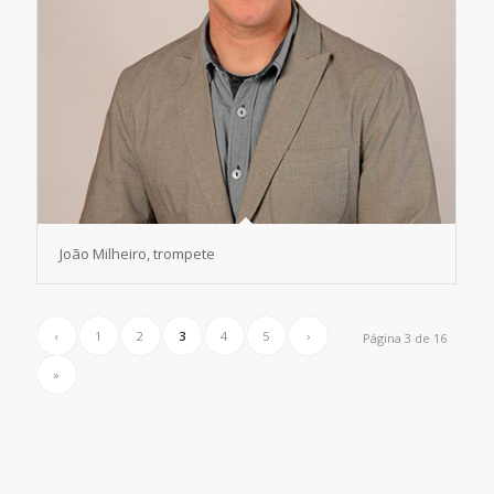
João Milheiro, trompete
‹
1
2
3
4
5
›
Página 3 de 16
»