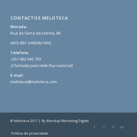
CONTACTOS MELOTECA
Morada:
Rua da Serra da Estrela, 86
4415-891 SANDIM VNG
Telefone:
+351 962 942 759
(Chamada para rede fixa nacional)
E-mail:
meloteca@meloteca.com
© Meloteca 2017 | By
Blendup Marketing Digital
Política de privacidade