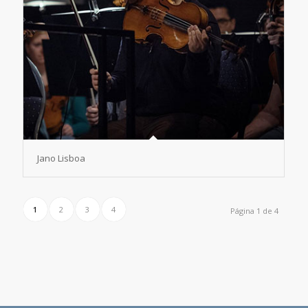
Jano Lisboa
1
2
3
4
Página 1 de 4