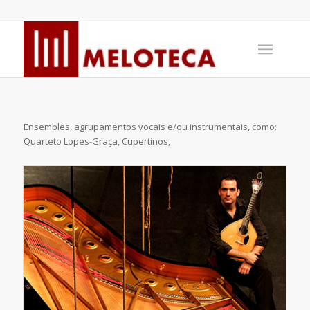
Ensembles, agrupamentos vocais e/ou instrumentais, como:
Quarteto Lopes-Graça, Cupertinos,