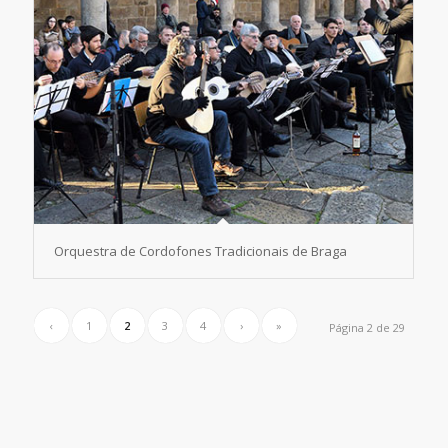
Orquestra de Cordofones Tradicionais de Braga
‹
1
2
3
4
›
»
Página 2 de 29