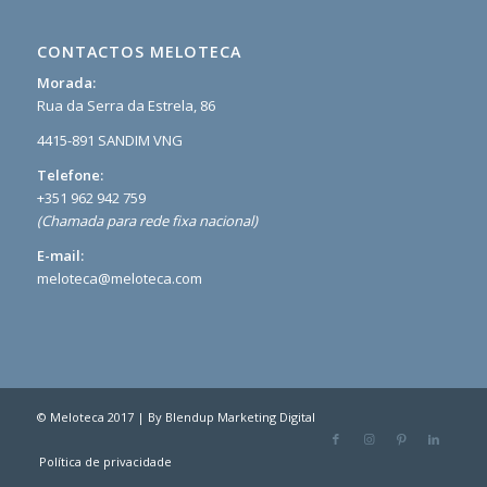
CONTACTOS MELOTECA
Morada:
Rua da Serra da Estrela, 86
4415-891 SANDIM VNG
Telefone:
+351 962 942 759
(Chamada para rede fixa nacional)
E-mail:
meloteca@meloteca.com
© Meloteca 2017 | By
Blendup Marketing Digital
Política de privacidade