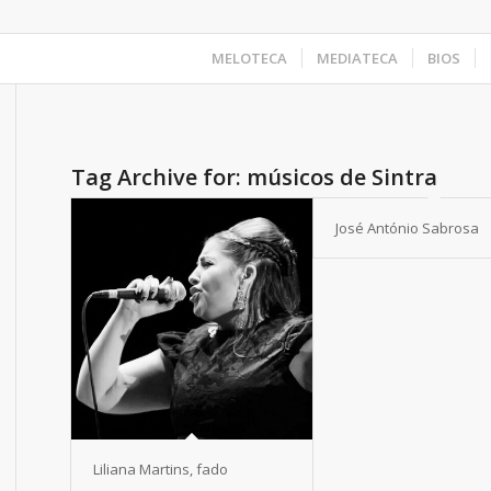
MELOTECA
MEDIATECA
BIOS
Tag Archive for:
músicos de Sintra
José António Sabrosa
Liliana Martins, fado