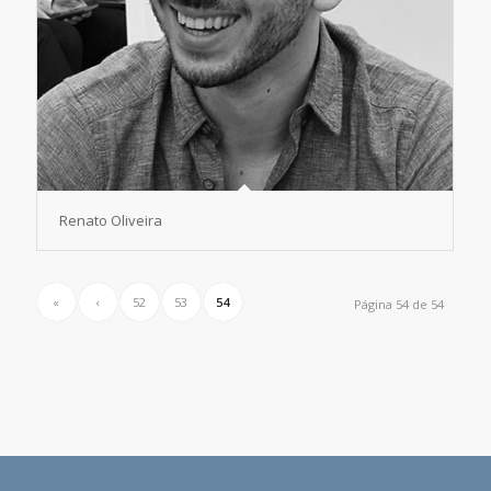
Renato Oliveira
«
‹
52
53
54
Página 54 de 54