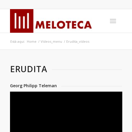
Está aqui:
Home
/
Vídeos_menu
/
Erudita_vídeos
ERUDITA
Georg Philipp Teleman