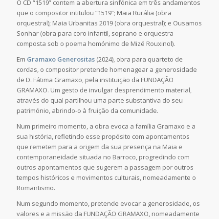
O CD “1519” contem a abertura sinfónica em três andamentos
que o compositor intitulou “1519”; Maia Rurália (obra
orquestral); Maia Urbanitas 2019 (obra orquestral); e Ousamos
Sonhar (obra para coro infantil, soprano e orquestra
composta sob o poema homónimo de Mizé Rouxinol).
Em
Gramaxo Generositas
(2024), obra para quarteto de
cordas, o compositor pretende homenagear a generosidade
de D. Fátima Gramaxo, pela instituição da FUNDAÇÃO
GRAMAXO. Um gesto de invulgar desprendimento material,
através do qual partilhou uma parte substantiva do seu
património, abrindo-o à fruição da comunidade.
Num primeiro momento, a obra evoca a família Gramaxo e a
sua história, refletindo esse propósito com apontamentos
que remetem para a origem da sua presença na Maia e
contemporaneidade situada no Barroco, progredindo com
outros apontamentos que sugerem a passagem por outros
tempos históricos e movimentos culturais, nomeadamente o
Romantismo.
Num segundo momento, pretende evocar a generosidade, os
valores e a missão da FUNDAÇÃO GRAMAXO, nomeadamente