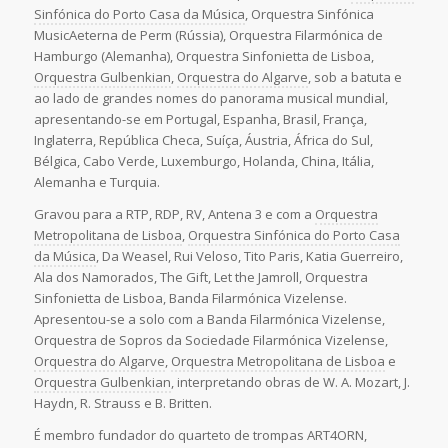
Sinfónica do Porto Casa da Música
, Orquestra Sinfónica
MusicAeterna de Perm (Rússia), Orquestra Filarmónica de
Hamburgo (Alemanha), Orquestra Sinfonietta de Lisboa,
Orquestra Gulbenkian
,
Orquestra do Algarve
, sob a batuta e
ao lado de grandes nomes do panorama musical mundial,
apresentando-se em Portugal, Espanha, Brasil, França,
Inglaterra, República Checa, Suíça, Áustria, África do Sul,
Bélgica, Cabo Verde, Luxemburgo, Holanda, China, Itália,
Alemanha e Turquia.
Gravou para a RTP, RDP, RV, Antena 3 e com a
Orquestra
Metropolitana de Lisboa
,
Orquestra Sinfónica do Porto Casa
da Música
, Da Weasel, Rui Veloso, Tito Paris, Katia Guerreiro,
Ala dos Namorados, The Gift, Let the Jamroll, Orquestra
Sinfonietta de Lisboa, Banda Filarmónica Vizelense.
Apresentou-se a solo com a Banda Filarmónica Vizelense,
Orquestra de Sopros da Sociedade Filarmónica Vizelense,
Orquestra do Algarve
,
Orquestra Metropolitana de Lisboa
e
Orquestra Gulbenkian
, interpretando obras de W. A. Mozart, J.
Haydn, R. Strauss e B. Britten.
É membro fundador do quarteto de trompas ART4ORN,