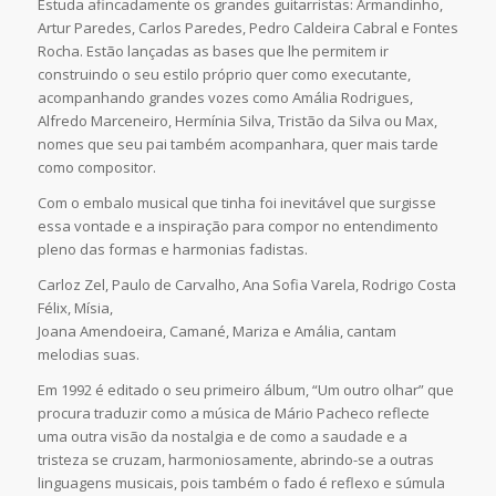
Estuda afincadamente os grandes guitarristas: Armandinho,
Artur Paredes, Carlos Paredes, Pedro Caldeira Cabral e Fontes
Rocha. Estão lançadas as bases que lhe permitem ir
construindo o seu estilo próprio quer como executante,
acompanhando grandes vozes como Amália Rodrigues,
Alfredo Marceneiro, Hermínia Silva, Tristão da Silva ou Max,
nomes que seu pai também acompanhara, quer mais tarde
como compositor.
Com o embalo musical que tinha foi inevitável que surgisse
essa vontade e a inspiração para compor no entendimento
pleno das formas e harmonias fadistas.
Carloz Zel, Paulo de Carvalho, Ana Sofia Varela, Rodrigo Costa
Félix, Mísia,
Joana Amendoeira, Camané, Mariza e Amália, cantam
melodias suas.
Em 1992 é editado o seu primeiro álbum, “Um outro olhar” que
procura traduzir como a música de Mário Pacheco reflecte
uma outra visão da nostalgia e de como a saudade e a
tristeza se cruzam, harmoniosamente, abrindo-se a outras
linguagens musicais, pois também o fado é reflexo e súmula