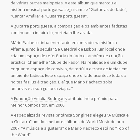
de várias outras melopeias. A este álbum que marcou a
história musical portuguesa seguiram-se “Guitarras do fado”,
“Cantar Amália” e “Guitarra portuguesa”.
A guitarra portuguesa, a composição e os ambientes fadistas
continuam a inspirá-lo, norteiam-lhe a vida.
Mário Pacheco tinha entretanto encontrado na histórica
Alfama, junto à secular Sé Catedral de Lisboa, um local onde
cria um espaço de referência do fado e também de criação
artística. Chama-lhe “Clube de Fado”. Na realidade é um clube
enquanto espaço de convívio, de tertúlia e troca de ideias em
ambiente fadista. Este espaço onde o fado acontece todas a
noites faz jus à tradição. É aí que Mário Pacheco solta
amarras e a sua guitarra viaja…”
A
Fundação Amália Rodrigues
atribuiu-lhe o prémio para
Melhor Compositor, em 2006.
A especializada revista britânica Songlines elegeu “A Música e
a Guitarra” um dos melhores álbuns de World Music do ano
2007. “A música e a guitarra” de Mário Pacheco está no “Top of
the World”.