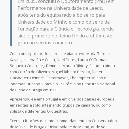
Em 2005, concluiu o Doutoramento (PhD) em
Performance na Universidade de Leeds,
após ter sido equiparado a bolseiro pela
Universidade do Minho e como bolseiro da
Fundação para a Ciência e Tecnologia, tendo
sido o primeiro no Reino Unido a obter este
grau no seu instrumento.
Como principais professores de piano teve Maria Teresa
Xavier, Helena Sá e Costa, Noel Flores, Laura O’ Gorman,
Sequeira Costa, Jörg Demus e Marian Ribicky. Estudou ainda
com Corrêa de Oliveira, Miguel Ribeiro Pereira, Dieter
Gaisbauer, Heinrich Gattermayer, Christopher Wilson e
Jonathan Dunsby. Obteve o 1° Prémio no Concurso Nacional
de Piano de Braga em 1980.
Apresentou-se em Portugal e em diversos países europeus
em recitais a solo, integrando grupos de câmara, ou como
solista de diferentes Orquestras.
Exerceu funções docentes nomeadamente no Conservatório
de Música de Braga e Universidade do Minho, onde se