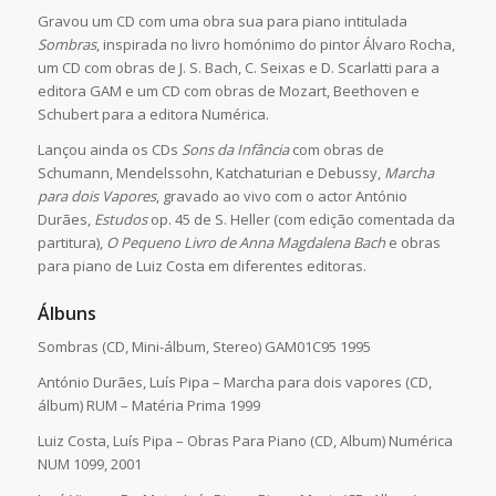
Gravou um CD com uma obra sua para piano intitulada
Sombras
, inspirada no livro homónimo do pintor Álvaro Rocha,
um CD com obras de J. S. Bach, C. Seixas e D. Scarlatti para a
editora GAM e um CD com obras de Mozart, Beethoven e
Schubert para a editora Numérica.
Lançou ainda os CDs
Sons da Infância
com obras de
Schumann, Mendelssohn, Katchaturian e Debussy,
Marcha
para dois Vapores
, gravado ao vivo com o actor António
Durães,
Estudos
op. 45 de S. Heller (com edição comentada da
partitura),
O Pequeno Livro de Anna Magdalena Bach
e obras
para piano de Luiz Costa em diferentes editoras.
Álbuns
Sombras (CD, Mini-álbum, Stereo) GAM01C95 1995
António Durães, Luís Pipa – Marcha para dois vapores (CD,
álbum) RUM – Matéria Prima 1999
Luiz Costa, Luís Pipa – Obras Para Piano (CD, Album) Numérica
NUM 1099, 2001