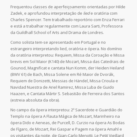
Frequentou
classes de aperfeiçoamento
orientadas por Hilde
Zadek, e aprofundou interpretação de
lied
e oratória com
Charles Spencer. Tem trabalhado reportório com Enza Ferrari
e está a trabalhar regularmente com Laura Sarti, Professora
da Guildhall School of Arts and Drama de Londres.
Como solista tem-se apresentado em Portugal e no
estrangeiro interpretando lied, oratória e ópera. No domínio
da oratória interpretou: Requiem, Missa da Coroação e Missa
brevis em Sol Maior (K140) de Mozart, Missa das Catedrais de
Gounod, Magnificat e cantata Nun Komm, der Heiden Heiland
(BWV 61) de Bach, Missa Solene em Ré Maior de Dvorák,
Requiem de Donizetti, Messias de Händel, Missa Crioula e
Navidad Nuestra de Ariel Ramirez, Missa Luba de Guido
Haazen, e Cantata Mártir S. Sebastião de Ferreira dos Santos
(estreia absoluta da obra).
No campo da ópera interpretou: 2º Sacerdote e Guardião do
Templo na ópera A Flauta Mágica de Mozart, Marinheiro na
ópera Dido e Aeneas, de Purcell, D. Curzio na ópera As Bodas
de Fígaro, de Mozart, Rei Gaspar e Pagem na ópera Amahl e
os visitantes da noite, de Gian-Carlo Menotti, Le Petit Vieillard