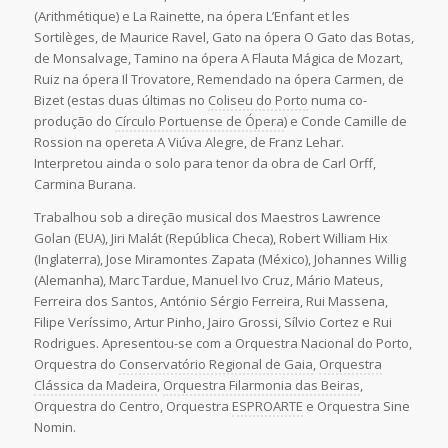
(Arithmétique) e La Rainette, na ópera L’Enfant et les
Sortilèges, de Maurice Ravel, Gato na ópera O Gato das Botas,
de Monsalvage, Tamino na ópera A Flauta Mágica de Mozart,
Ruiz na ópera Il Trovatore, Remendado na ópera Carmen, de
Bizet (estas duas últimas no
Coliseu do Porto
numa co-
produção do
Círculo Portuense de Ópera
) e Conde Camille de
Rossion na opereta A Viúva Alegre, de Franz Lehar.
Interpretou ainda o solo para tenor da obra de Carl Orff,
Carmina Burana.
Trabalhou sob a direção musical dos Maestros Lawrence
Golan (EUA), Jiri Malát (República Checa), Robert William Hix
(Inglaterra), Jose Miramontes Zapata (México), Johannes Willig
(Alemanha), Marc Tardue, Manuel Ivo Cruz, Mário Mateus,
Ferreira dos Santos, António Sérgio Ferreira, Rui Massena,
Filipe Veríssimo, Artur Pinho, Jairo Grossi, Sílvio Cortez e Rui
Rodrigues. Apresentou-se com a Orquestra Nacional do Porto,
Orquestra do
Conservatório Regional de Gaia
,
Orquestra
Clássica da Madeira
,
Orquestra Filarmonia das Beiras
,
Orquestra do Centro, Orquestra
ESPROARTE
e Orquestra Sine
Nomin.