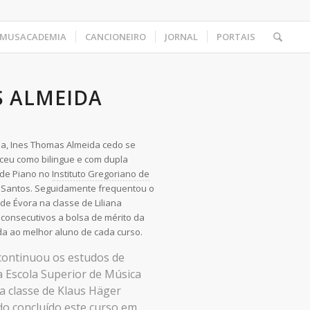
MUSACADEMIA
CANCIONEIRO
JORNAL
PORTAIS
S ALMEIDA
a, Ines Thomas Almeida cedo se
ceu como bilingue e com dupla
 de Piano no
Instituto Gregoriano de
 Santos. Seguidamente frequentou o
de Évora na classe de Liliana
consecutivos a bolsa de mérito da
da ao melhor aluno de cada curso.
continuou os estudos de
 Escola Superior de Música
a classe de Klaus Häger
do concluído este curso em