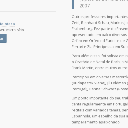
2007.
Outros professores importantes 
Zettl, Reinhard Schau, Markus 
eloteca
Eschenburg. Fez parte do Ensem
seu micro-sítio
apresentado em palco diversos
ar
Orfeo em Orfeo ed Euridice de Gl
Ferrari e Zia Principessa em Suo
Para além disso, foi solista em
o Oratório de Natal de Bach, o M
Frank Martin, entre muitos outro
Participou em diversas mastercl
(Budapeste/ Viena), Jill Feldman
Portugal), Hanna Schwarz (Rosto
Um ponto importante do seu trab
canta regularmente em Portuga
recitais com variados temas, sen
Espanhola, um espelho da sua i
temperamento apaixonado.