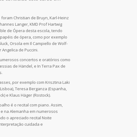
foram Christian de Bruyn, Karl-Heinz
Johannes Langer, KMD Prof Hartwig
ble de Ópera desta escola, tendo
 papéis de ópera, como por exemplo
uck, Orsola em Il Campiello de Wolf-
r Angelica de Puccini.
 numerosos concertos e oratórios como
essias de Händel, e In Terra Pax de
s.
asses, por exemplo com Krisztina Laki
 (Lisboa), Teresa Berganza (Espanha,
ck) e Klaus Häger (Rostock).
alho é o recital com piano. Assim,
l e na Alemanha em numerosos
do o apreciado recital Noite
nterpretação cuidada e