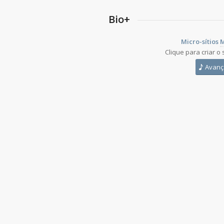
Bio+
Micro-sítios
M
Clique para criar o 
Avanç