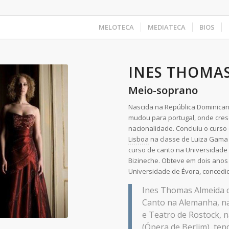
MELOTECA
MEDIATECA
BIOS
INES THOMA
Meio-soprano
Nascida na República Dominican
mudou para portugal, onde cres
nacionalidade. Concluíu o curso
Lisboa
na classe de Luiza Gama
curso de canto na Universidade 
Bizineche. Obteve em dois anos 
Universidade de Évora, concedi
Ines Thomas Almeida 
Canto na Alemanha, na
e Teatro de Rostock, n
(Ópera de Berlim), ten