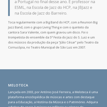
a Portugal no final desse ano. É professor na
ESML, na Escola de Jazz do HCP, na JBJazz e
na Escola de Jazz do Barreiro.
Toca regularmente com a Big Band do HCP, com a Reunion Big
Jazz Band, com o grupo Living Thing e com o quinteto da
cantora Sara Valente, com quem gravou um disco. Foi o
trompetista do ensemble da 5ª Festa do Jazz do S. Luiz e um
dos músicos da produção da peça “Júlio César” pelo Teatro da
Cornucópia, no Teatro Municipal de São Luiz em 2007.
MELOTECA
Lançada em 2003, por António José Ferreira, a Meloteca é uma
plataforma enciclopédica de músicas e artes com destaque
para a Educação, a História da Música e o Património. Adquira
edições de apoio à música na infância ou planos de