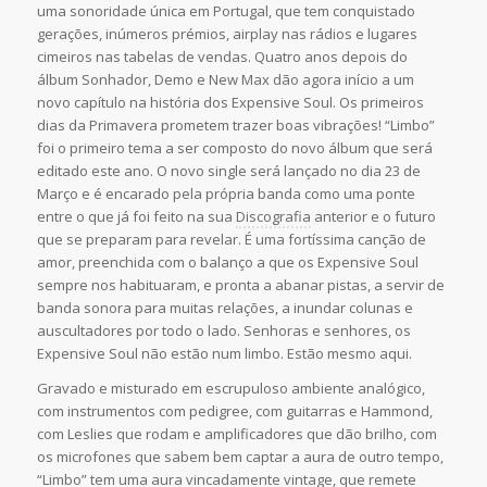
uma sonoridade única em Portugal, que tem conquistado
gerações, inúmeros prémios, airplay nas rádios e lugares
cimeiros nas tabelas de vendas. Quatro anos depois do
álbum Sonhador, Demo e New Max dão agora início a um
novo capítulo na história dos Expensive Soul. Os primeiros
dias da Primavera prometem trazer boas vibrações! “Limbo”
foi o primeiro tema a ser composto do novo álbum que será
editado este ano. O novo single será lançado no dia 23 de
Março e é encarado pela própria banda como uma ponte
entre o que já foi feito na sua
Discografia
anterior e o futuro
que se preparam para revelar. É uma fortíssima canção de
amor, preenchida com o balanço a que os Expensive Soul
sempre nos habituaram, e pronta a abanar pistas, a servir de
banda sonora para muitas relações, a inundar colunas e
auscultadores por todo o lado. Senhoras e senhores, os
Expensive Soul não estão num limbo. Estão mesmo aqui.
Gravado e misturado em escrupuloso ambiente analógico,
com instrumentos com pedigree, com guitarras e Hammond,
com Leslies que rodam e amplificadores que dão brilho, com
os microfones que sabem bem captar a aura de outro tempo,
“Limbo” tem uma aura vincadamente vintage, que remete