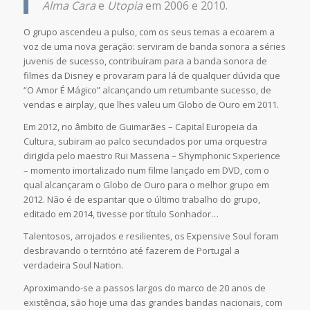
Alma Cara
e
Utopia
em 2006 e 2010.
O grupo ascendeu a pulso, com os seus temas a ecoarem a
voz de uma nova geração: serviram de banda sonora a séries
juvenis de sucesso, contribuíram para a banda sonora de
filmes da Disney e provaram para lá de qualquer dúvida que
“O Amor É Mágico” alcançando um retumbante sucesso, de
vendas e airplay, que lhes valeu um Globo de Ouro em 2011.
Em 2012, no âmbito de Guimarães – Capital Europeia da
Cultura, subiram ao palco secundados por uma orquestra
dirigida pelo maestro Rui Massena – Shymphonic Sxperience
– momento imortalizado num filme lançado em DVD, com o
qual alcançaram o Globo de Ouro para o melhor grupo em
2012. Não é de espantar que o último trabalho do grupo,
editado em 2014, tivesse por título Sonhador…
Talentosos, arrojados e resilientes, os Expensive Soul foram
desbravando o território até fazerem de Portugal a
verdadeira Soul Nation.
Aproximando-se a passos largos do marco de 20 anos de
existência, são hoje uma das grandes bandas nacionais, com