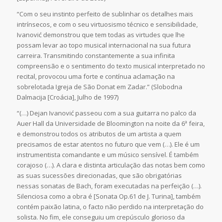
“Com o seu instinto perfeito de sublinhar os detalhes mais
intrínsecos, e com o seu virtuosismo técnico e sensibilidade,
Ivanović demonstrou que tem todas as virtudes que lhe
possam levar ao topo musical internacional na sua futura
carreira. Transmitindo constantemente a sua infinita
compreensão e o sentimento do texto musical interpretado no
recital, provocou uma forte e contínua aclamação na
sobrelotada Igreja de São Donat em Zadar.” (Slobodna
Dalmacija [Croácia], Julho de 1997)
“(…) Dejan Ivanović passeou com a sua guitarra no palco da
Auer Hall da Universidade de Bloomington na noite da 6ª feira,
e demonstrou todos os atributos de um artista a quem
precisamos de estar atentos no futuro que vem (…). Ele é um
instrumentista comandante e um músico sensível. É também
corajoso (…). A clara e distinta articulação das notas bem como
as suas sucessões direcionadas, que são obrigatórias
nessas sonatas de Bach, foram executadas na perfeição (…).
Silenciosa como a obra é [Sonata Op.61 de J. Turina], também
contém paixão latina, o facto não perdido na interpretação do
solista. No fim, ele conseguiu um crepúsculo glorioso da