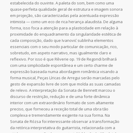
estabelecida do ouvinte. A paleta do som, bem como uma
quase-perfeita qualidade geral de estrutura e imagem sonora
em projeção, são caracterizadas pela acentuada expressão
intimista — como um eco de rica herança alaudista. De alguma
forma, isso foca a atenção para a plasticidade em relação à
proximidade do enquadramento da singularidade estética de
cada composição, dado que Ivanović sublinha elementos
essenciais com o seu modo particular de comunicação, rico,
sobretudo, em aspeto narrativo, mas igualmente claro e
reflexivo. Por isso é que Rêverie op. 19 de Regondi brilhará
com uma simplicidade espontânea e um certo charme de
expressão baseada numa abordagem romântica visando a
forma musical, Peças Líricas de Arregui serão marcadas pelo
gesto de expansão livre de som que molda as suas camadas
de relevo. A interpretação da Sonata de Bennett marcou o
discurso de restrição, redução e de uma forte dinâmica
interior com um extraordinário formato de som altamente
preciso, que forneceu a receção total de uma obra tão
complexa e tremendamente exigente na sua forma. Na
Sonata de Rózsa foi interessante observar a transformação
da retórica interpretativa do guitarrista, relacionada com a