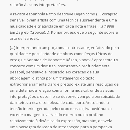
relação às suas interpretações.
A revista espanhola Ritmo descreve Dejan como (…) corajoso,
sensível jovem artista com uma técnica supreendente e uma
musicalidade e criatividade em cada nota e frase (…) (1998).
Em Zagreb (Croácia), D. Komanov, escreve o seguinte sobre a
arte de Ivanović:
[…] Interpretando um programa contrastante, enfatizado pela
qualidade e peculiaridade de obras como Peças Líricas de
Arregui e Sonatas de Bennett e Rózsa, Ivanović apresentou o
concerto com um discurso interpretativo profundamente
pessoal, pensativo e inspirado. No coração da sua
abordagem, distinta por um tratamento do texto
extraordinariamente claro e preciso, existe uma resolução de
uma detalhada relação com a forma musical, onde as suas
interpretações crescem e se desenvolvem pela perspicuidade
da inteireza rica e complexa de cada obra. Articulando a
tensão interior gerada pelo corpo musical, Ivanović nunca
excede a margem invisível do externo ou do profano
relativamente à dinâmica da expressão, mas sim, desvela
uma paisagem delicada de introspeção para a perspetiva