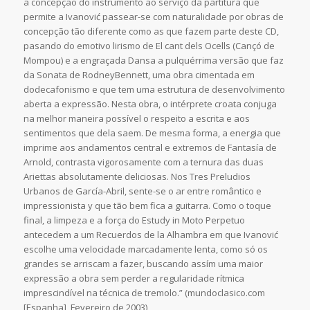
a concepção do instrumento ao serviço da partitura que
permite a Ivanović passear-se com naturalidade por obras de
concepção tão diferente como as que fazem parte deste CD,
pasando do emotivo lirismo de El cant dels Ocells (Cançó de
Mompou) e a engraçada Dansa a pulquérrima versão que faz
da Sonata de RodneyBennett, uma obra cimentada em
dodecafonismo e que tem uma estrutura de desenvolvimento
aberta a expressão. Nesta obra, o intérprete croata conjuga
na melhor maneira possível o respeito a escrita e aos
sentimentos que dela saem. De mesma forma, a energia que
imprime aos andamentos central e extremos de Fantasía de
Arnold, contrasta vigorosamente com a ternura das duas
Ariettas absolutamente deliciosas. Nos Tres Preludios
Urbanos de García-Abril, sente-se o ar entre romântico e
impressionista y que tão bem fica a guitarra. Como o toque
final, a limpeza e a força do Estudy in Moto Perpetuo
antecedem a um Recuerdos de la Alhambra em que Ivanović
escolhe uma velocidade marcadamente lenta, como só os
grandes se arriscam a fazer, buscando assím uma maior
expressão a obra sem perder a regularidade rítmica
imprescindível na técnica de tremolo.” (mundoclasico.com
[Espanha], Fevereiro de 2003)