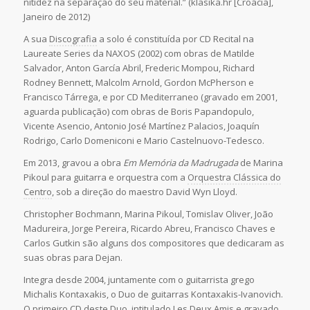
nitidez na separação do seu material.” (klasika.hr [Croácia],
Janeiro de 2012)
A sua
Discografia
a solo é constituída por CD Recital na
Laureate Series da NAXOS (2002) com obras de Matilde
Salvador, Anton García Abril, Frederic Mompou, Richard
Rodney Bennett, Malcolm Arnold, Gordon McPherson e
Francisco Tárrega, e por CD Mediterraneo (gravado em 2001,
aguarda publicação) com obras de Boris Papandopulo,
Vicente Asencio, Antonio José Martínez Palacios, Joaquín
Rodrigo, Carlo Domeniconi e Mario Castelnuovo-Tedesco.
Em 2013, gravou a obra
Em Memória da Madrugada
de Marina
Pikoul para guitarra e orquestra com a
Orquestra Clássica do
Centro
, sob a direção do maestro David Wyn Lloyd.
Christopher Bochmann, Marina Pikoul, Tomislav Oliver, João
Madureira, Jorge Pereira, Ricardo Abreu, Francisco Chaves e
Carlos Gutkin são alguns dos compositores que dedicaram as
suas obras para Dejan.
Integra desde 2004, juntamente com o guitarrista grego
Michalis Kontaxakis, o Duo de guitarras Kontaxakis-Ivanovich.
O primeiro CD deste Duo, intitulado Les Deux Amis e gravado