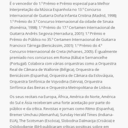
É o vencedor do 1.º Prémio e Prémio especial para Melhor
Interpretação da Música Espanhola no 13.º Concurso
Internacional de Guitarra Doña Infanta Cristina (Madrid, 1998);
1.º Prémio do 3.º Concurso Internacional da cidade de Sinaia
(Roménia, 1998); 1.º Prémio do 17.º Certamen Internacional de
Guitarra Andrés Segovia (Herradura, 2001); 1.º Prémio e
Prémio do Público no 35.º Certamen Internacional de Guitarra
Francisco Tárrega (Benicássim, 2001); 1.º Prémio do 4.º
Concurso Internacional de Creta (Arhanes, 2005). É igualmente
premiado nos concursos em Roma (Itália) e Sernancelhe
(Portugal). Colabora com várias orquestras como a Orquestra
Real de Câmara de Wallonie (Bélgica), Orquestra de
Benicássim (Espanha), Orquestra de Câmara da Eslováquia,
Orquestra Sinfónica de Vojvodina (Sérvia), Orquestra
Sinfónica das Beiras e
Orquestra Metropolitana de Lisboa
.
Os seus recitais na Europa, África, América do Norte, América
do Sul e Ásia receberam uma forte aceitação por parte do
público e da crítica. Revistas e jornais como Ritmo (Espanha),
Bremer Umchau (Alemanha), Sunday Herald Times (Indiana-
EUA), The Scotsman (Escócia), Slobodna Dalmacija (Croácia) e
Oslobodjenje (BiH) publicaram críticas positivas sobre em