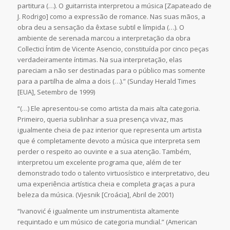
partitura (…). O guitarrista interpretou a música [Zapateado de
J. Rodrigo] como a expressão de romance. Nas suas mãos, a
obra deu a sensação da êxtase subtil e límpida (…). O
ambiente de serenada marcou a interpretação da obra
Collectici Íntim de Vicente Asencio, constituída por cinco peças
verdadeiramente íntimas. Na sua interpretação, elas
pareciam a não ser destinadas para o público mas somente
para a partilha de alma a dois (…).” (Sunday Herald Times
[EUA], Setembro de 1999)
“(…) Ele apresentou-se como artista da mais alta categoria.
Primeiro, queria sublinhar a sua presença vivaz, mas
igualmente cheia de paz interior que representa um artista
que é completamente devoto a música que interpreta sem
perder o respeito ao ouvinte e a sua atenção. Também,
interpretou um excelente programa que, além de ter
demonstrado todo o talento virtuosístico e interpretativo, deu
uma experiência artística cheia e completa graças a pura
beleza da música. (Vjesnik [Croácia], Abril de 2001)
“Ivanović é igualmente um instrumentista altamente
requintado e um músico de categoria mundial.” (American