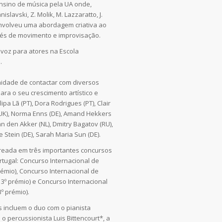
nsino de música pela UA onde,
islavski, Z. Molik, M. Lazzaratto, J.
envolveu uma abordagem criativa ao
vés de movimento e improvisação.
voz para atores na Escola
.
idade de contactar com diversos
ara o seu crescimento artístico e
ipa Lã (PT), Dora Rodrigues (PT), Clair
(UK), Norma Enns (DE), Amand Hekkers
van den Akker (NL), Dmitry Bagatov (RU),
 Stein (DE), Sarah Maria Sun (DE).
ureada em três importantes concursos
rtugal: Concurso Internacional de
prémio), Concurso Internacional de
 3º prémio) e Concurso Internacional
º prémio).
incluem o duo com o pianista
o percussionista Luis Bittencourt*, a