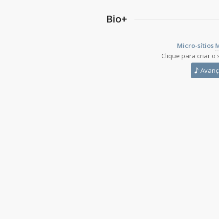
Bio+
Micro-sítios
M
Clique para criar o 
Avanç