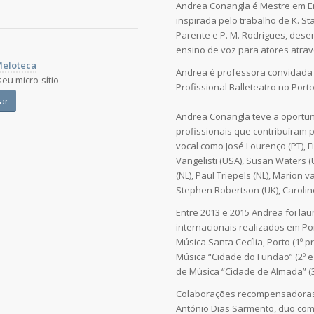
Andrea Conangla é Mestre em E
inspirada pelo trabalho de K. Stan
Parente e P. M. Rodrigues, des
ensino de voz para atores atra
eloteca
Andrea é professora convidada 
seu micro-sítio
Profissional Balleteatro no Porto
ar
Andrea Conangla teve a oportun
profissionais que contribuíram p
vocal como José Lourenço (PT), Fil
Vangelisti (USA), Susan Waters 
(NL), Paul Triepels (NL), Marion 
Stephen Robertson (UK), Caroline
Entre 2013 e 2015 Andrea foi la
internacionais realizados em Po
Música Santa Cecília, Porto (1º 
Música “Cidade do Fundão” (2º e
de Música “Cidade de Almada” (3
​Colaborações recompensadoras 
António Dias Sarmento, duo com 