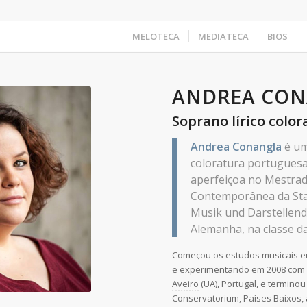
MELOTECA
MEDIATECA
BIOS
ANDREA CO
Soprano lírico color
Andrea Conangla
é um
coloratura portuguesa
aperfeiçoa no Mestra
Contemporânea da Sta
Musik und Darstellend
Alemanha, na classe d
​Começou os estudos musicais em
e experimentando em 2008 com 
Aveiro
(UA), Portugal, e terminou
Conservatorium, Países Baixos