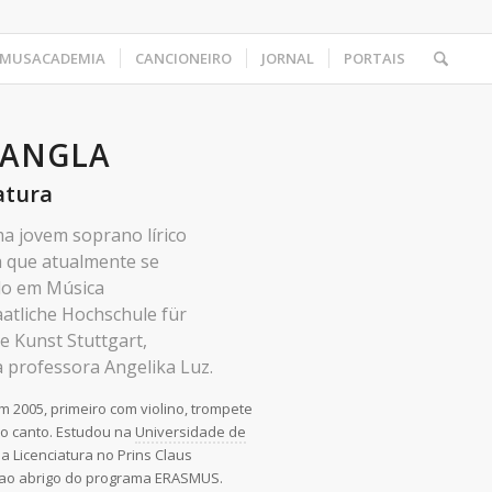
MUSACADEMIA
CANCIONEIRO
JORNAL
PORTAIS
NANGLA
atura
a jovem soprano lírico
 que atualmente se
do em Música
atliche Hochschule für
e Kunst Stuttgart,
a professora Angelika Luz.
 2005, primeiro com violino, trompete
o canto. Estudou na
Universidade de
 a Licenciatura no Prins Claus
, ao abrigo do programa ERASMUS.