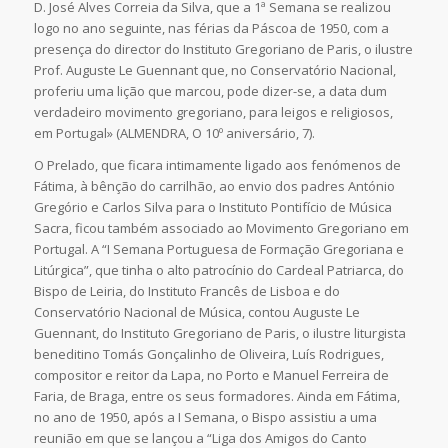
D. José Alves Correia da Silva, que a 1ª Semana se realizou
logo no ano seguinte, nas férias da Páscoa de 1950, com a
presença do director do Instituto Gregoriano de Paris, o ilustre
Prof. Auguste Le Guennant que, no Conservatório Nacional,
proferiu uma lição que marcou, pode dizer-se, a data dum
verdadeiro movimento gregoriano, para leigos e religiosos,
em Portugal» (ALMENDRA, O 10º aniversário, 7).
O Prelado, que ficara intimamente ligado aos fenómenos de
Fátima, à bênção do carrilhão, ao envio dos padres António
Gregório e Carlos Silva para o Instituto Pontifício de Música
Sacra, ficou também associado ao Movimento Gregoriano em
Portugal. A “I Semana Portuguesa de Formação Gregoriana e
Litúrgica”, que tinha o alto patrocínio do Cardeal Patriarca, do
Bispo de Leiria, do Instituto Francês de Lisboa e do
Conservatório Nacional de Música, contou Auguste Le
Guennant, do Instituto Gregoriano de Paris, o ilustre liturgista
beneditino Tomás Gonçalinho de Oliveira, Luís Rodrigues,
compositor e reitor da Lapa, no Porto e Manuel Ferreira de
Faria, de Braga, entre os seus formadores. Ainda em Fátima,
no ano de 1950, após a I Semana, o Bispo assistiu a uma
reunião em que se lançou a “Liga dos Amigos do Canto