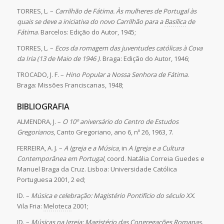
TORRES, L. –
Carrilhão de Fátima. Às mulheres de Portugal às
quais se deve a iniciativa do novo Carrilhão para a
Basílica
de
Fátima
. Barcelos: Edição do Autor, 1945;
TORRES, L. –
Ecos da romagem das juventudes católicas à Cova
da Iria (13 de Maio de 1946 )
. Braga: Edição do Autor, 1946;
TROCADO, J. F. –
Hino Popular a Nossa Senhora de Fátima
.
Braga: Missões Franciscanas, 1948;
BIBLIOGRAFIA
ALMENDRA, J. –
O 10º aniversário do Centro de Estudos
Gregorianos
, Canto Gregoriano, ano 6, nº 26, 1963, 7.
FERREIRA, A. J. –
A Igreja e a Música
, in
A Igreja e a Cultura
Contemporânea em Portugal
, coord. Natália Correia Guedes e
Manuel Braga da Cruz. Lisboa: Universidade Católica
Portuguesa 2001, 2 ed;
ID. –
Música e celebração: Magistério Pontifício do século XX
.
Vila Fria:
Meloteca
2001;
ID. –
Músicas na Igreja: Magistério das Congregações Romanas
.