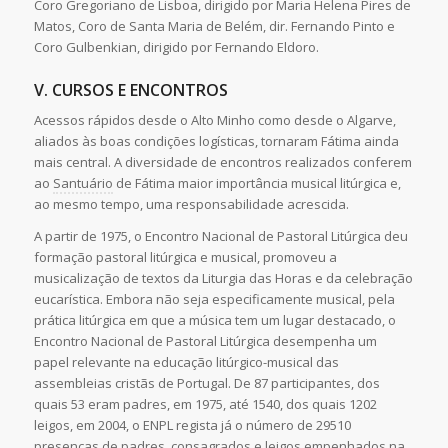
Coro Gregoriano de Lisboa, dirigido por Maria Helena Pires de
Matos, Coro de Santa Maria de Belém, dir. Fernando Pinto e
Coro Gulbenkian, dirigido por Fernando Eldoro.
V. CURSOS E ENCONTROS
Acessos rápidos desde o Alto Minho como desde o Algarve,
aliados às boas condições logísticas, tornaram Fátima ainda
mais central. A diversidade de encontros realizados conferem
ao
Santuário
de Fátima maior importância musical litúrgica e,
ao mesmo tempo, uma responsabilidade acrescida.
A partir de 1975, o Encontro Nacional de Pastoral Litúrgica deu
formação pastoral litúrgica e musical, promoveu a
musicalização de textos da Liturgia das Horas e da celebração
eucarística. Embora não seja especificamente musical, pela
prática litúrgica em que a música tem um lugar destacado, o
Encontro Nacional de Pastoral Litúrgica desempenha um
papel relevante na educação litúrgico-musical das
assembleias cristãs de Portugal. De 87 participantes, dos
quais 53 eram padres, em 1975, até 1540, dos quais 1202
leigos, em 2004, o ENPL regista já o número de 29510
presenças de padres, consagrados e leigos empenhados na