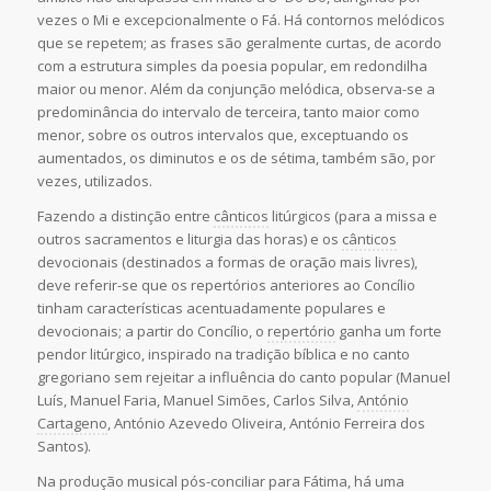
vezes o Mi e excepcionalmente o Fá. Há contornos melódicos
que se repetem; as frases são geralmente curtas, de acordo
com a estrutura simples da poesia popular, em redondilha
maior ou menor. Além da conjunção melódica, observa-se a
predominância do intervalo de terceira, tanto maior como
menor, sobre os outros intervalos que, exceptuando os
aumentados, os diminutos e os de sétima, também são, por
vezes, utilizados.
Fazendo a distinção entre
cânticos
litúrgicos (para a missa e
outros sacramentos e liturgia das horas) e os
cânticos
devocionais (destinados a formas de oração mais livres),
deve referir-se que os repertórios anteriores ao Concílio
tinham características acentuadamente populares e
devocionais; a partir do Concílio, o
repertório
ganha um forte
pendor litúrgico, inspirado na tradição bíblica e no canto
gregoriano sem rejeitar a influência do canto popular (Manuel
Luís, Manuel Faria, Manuel Simões, Carlos Silva,
António
Cartageno
, António Azevedo Oliveira, António Ferreira dos
Santos).
Na produção musical pós-conciliar para Fátima, há uma