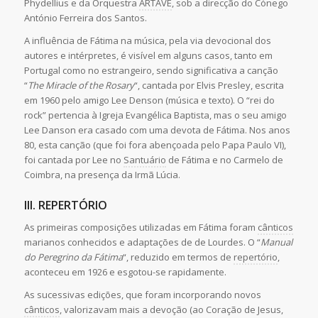
Phydellius e da Orquestra
ARTAVE
, sob a direcção do Cónego
António Ferreira dos Santos.
A influência de Fátima na música, pela via devocional dos
autores e intérpretes, é visível em alguns casos, tanto em
Portugal como no estrangeiro, sendo significativa a canção
“
The Miracle of the Rosary
“, cantada por Elvis Presley, escrita
em 1960 pelo amigo Lee Denson (música e texto). O “rei do
rock” pertencia à Igreja Evangélica Baptista, mas o seu amigo
Lee Danson era casado com uma devota de Fátima. Nos anos
80, esta canção (que foi fora abençoada pelo Papa Paulo VI),
foi cantada por Lee no
Santuário
de Fátima e no Carmelo de
Coimbra, na presença da Irmã Lúcia.
III. REPERTÓRIO
As primeiras composições utilizadas em Fátima foram
cânticos
marianos conhecidos e adaptações de de Lourdes. O “
Manual
do Peregrino da Fátima
“, reduzido em termos de
repertório
,
aconteceu em 1926 e esgotou-se rapidamente.
As sucessivas edições, que foram incorporando novos
cânticos
, valorizavam mais a devoção (ao Coração de Jesus,