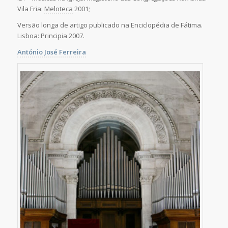
Vila Fria:
Meloteca
2001;
Versão longa de artigo publicado na Enciclopédia de Fátima.
Lisboa: Principia 2007.
António José Ferreira