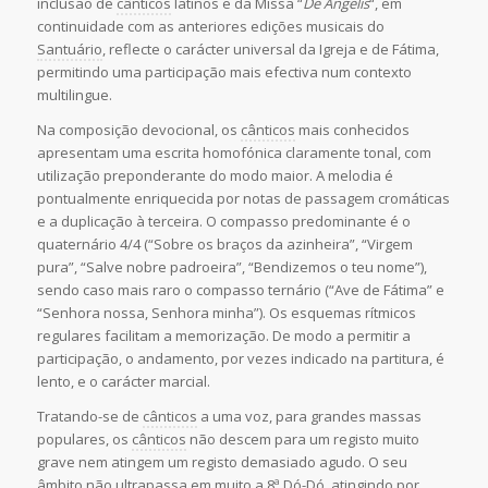
inclusão de
cânticos
latinos e da Missa “
De Angelis
“, em
continuidade com as anteriores edições musicais do
Santuário
, reflecte o carácter universal da Igreja e de Fátima,
permitindo uma participação mais efectiva num contexto
multilingue.
Na composição devocional, os
cânticos
mais conhecidos
apresentam uma escrita homofónica claramente tonal, com
utilização preponderante do modo maior. A melodia é
pontualmente enriquecida por notas de passagem cromáticas
e a duplicação à terceira. O compasso predominante é o
quaternário 4/4 (“Sobre os braços da azinheira”, “Virgem
pura”, “Salve nobre padroeira”, “Bendizemos o teu nome”),
sendo caso mais raro o compasso ternário (“Ave de Fátima” e
“Senhora nossa, Senhora minha”). Os esquemas rítmicos
regulares facilitam a memorização. De modo a permitir a
participação, o andamento, por vezes indicado na partitura, é
lento, e o carácter marcial.
Tratando-se de
cânticos
a uma voz, para grandes massas
populares, os
cânticos
não descem para um registo muito
grave nem atingem um registo demasiado agudo. O seu
âmbito não ultrapassa em muito a 8ª Dó-Dó, atingindo por