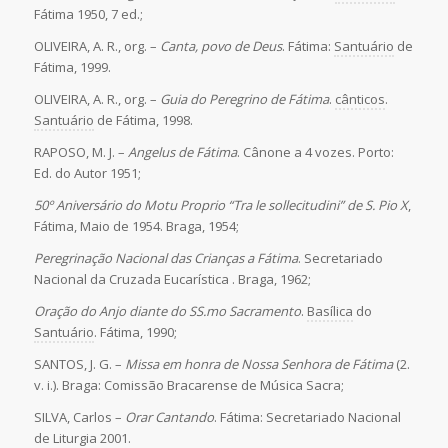
Fátima 1950, 7 ed.;
OLIVEIRA, A. R., org. –
Canta, povo de Deus
. Fátima:
Santuário
de
Fátima, 1999.
OLIVEIRA, A. R., org. –
Guia do Peregrino de Fátima
.
cânticos
.
Santuário
de Fátima, 1998.
RAPOSO, M. J. –
Angelus de Fátima
. Cânone a 4 vozes. Porto:
Ed. do Autor 1951;
50º Aniversário do Motu Proprio “Tra le sollecitudini” de S. Pio X
,
Fátima, Maio de 1954. Braga, 1954;
Peregrinação Nacional das Crianças a Fátima
. Secretariado
Nacional da Cruzada Eucarística . Braga, 1962;
Oração do Anjo diante do SS.mo Sacramento
.
Basílica
do
Santuário
. Fátima, 1990;
SANTOS, J. G. –
Missa em honra de Nossa Senhora de Fátima
(2.
v. i.). Braga: Comissão Bracarense de Música Sacra;
SILVA, Carlos –
Orar Cantando
. Fátima: Secretariado Nacional
de Liturgia 2001.