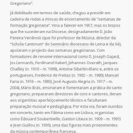
Gregoriano”.
Já debilitado em termos de saúde, chegou a presidir em
cadeira de rodas a
missas
de encerramento de “semanas de
formação gregoriana”. Viria a falecer em 1957, mas os bispos
que lhe sucederam na Diocese, designadamente D. João
Pereira Venâncio (que foi professor de Música, director da
“Schola Cantorum” do
Seminário diocesano
de Leiria e da Sé),
apoiaram o projecto das semanas gregorianas. Com
formadores de renome internacional como D. Joseph Gajard,
Jos Lennards, Ferdinand Haberl, Johannes Overath, Jacques
Chailley (n. 1910 – m. 1999), Antoine Sibertin-Blanc e, entre os
portugueses, Frederico de Freitas (n. 1902 – m. 1980), Manuel
Faria (n. 1916 – m. 1983), José Augusto Alegria (n. 1917 – m.
2004), Mário Brás, ensinaram e fomentaram a prática do canto
gregoriano, prepararam directores de coro e cantores, deram
aos organistas aperfeiçoamento técnico e facultaram
preparação musical e pedagógica. Por esta via, foram ouvidos
em concerto, tanto em Fátima como em Lisboa, organistas
como Édouard Souberbielle, Gaston Litaize (n. 1909 – m. 1991)
e Jean Guillou (n. 1930), uma das figuras mais proeminentes
da música contemporânea francesa.