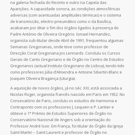
na galeria fechada do Recinto e outro na Capela das
Aparições. A capacidade sonora, as condições atmosféricas
adversas (com acentuadas amplitudes térmicas) e o sistema
de transmissão, electro-pneumático como o da
Basílica
,
acabaram por ditar o fim dos órgãos ligados à presença do
Padre António de Oliveira Gregório. Ismael Hernandez,
organista sub-titular desde Abril de 1991, frequentou algumas
Semanas Gregorianas, onde teve como professor de
Direcção Coral Gregoriana Jos Lennards. Concluíu os Cursos
Gerais de Canto Gregoriano e de Órgão no Centro de Estudos
Gregorianos (actual
Instituto Gregoriano de Lisboa
), tendo tido
como professores Júlia d’Almendra e Antoine Sibertin-Blanc e
Joaquim Oliveira Bragança (Liturgia).
A aquisição de novos órgãos, já no séc. XXI, está associada a
Nicolas Roger, organista francês nascido em Paris em 1952. No
Consevatório de Paris, concluíu os estudos de Harmonia e
Contraponto com os professores J. Lequien e P. Lantier e
obteve o 1° Prémio de Estudos Superiores de Órgão no
Conservatório Nacional de Angers sob a orientação do
Professor André Isoir. Em França, foi titular do Órgão da Igreja
Saint Martin – Saint Laurent e professor de Órgão no