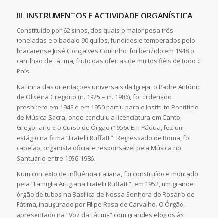
III. INSTRUMENTOS E ACTIVIDADE ORGANÍSTICA
Constituído por 62 sinos, dos quais o maior pesa três
toneladas e o badalo 90 quilos, fundidos e temperados pelo
bracarense José Gonçalves Coutinho, foi benzido em 1948 o
carrilhão de Fátima, fruto das ofertas de muitos fiéis de todo o
País.
Na linha das orientações universais da Igreja, o Padre António
de Oliveira Gregório (n. 1925 – m. 1986), foi ordenado
presbítero em 1948 e em 1950 partiu para o Instituto Pontifício
de Música Sacra, onde concluiu a licenciatura em Canto
Gregoriano e o Curso de Órgão (1956). Em Pádua, fez um
estágio na firma “Fratelli Ruffatti”. Regressado de Roma, foi
capelão, organista oficial e responsável pela Música no
Santuário
entre 1956-1986.
Num contexto de influência italiana, foi construído e montado
pela “Famiglia Artigiana Fratelli Ruffatti”, em 1952, um grande
órgão de tubos
na
Basílica
de Nossa Senhora do Rosário de
Fátima, inaugurado por Filipe Rosa de Carvalho. O Órgão,
apresentado na “Voz da Fátima” com grandes elogios às