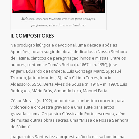
Meloteca
, recursos musicais criativos para crianças,
professores, educadores e animadores
II. COMPOSITORES
Na produção litúrgica e devocional, uma década após as
Aparições, foram surgindo obras dedicadas a Nossa Senhora
de Fátima,
cânticos
de peregrinação, hinos e
missas
. Entre os
autores, contam-se Tomás Borba (n. 1867 – m. 1950), José
Angerri, Eduardo da Fonseca, Luís Gonzaga Mariz, SJ, Josué
Trocado, Jacinto Martins, SJ, João C. Lima Torres, Inacio
Aldassoro, SSCC, Berta Alves de Sousa (n. 1916 – m. 1997), Luís
Rodrigues, Mário Brás, Armando Leça, Manuel Faria.
César Morais (n. 1922), autor de um conhecido concerto para
violoncelo e orquestra gravado e uma suite para arcos
gravadas com a Orquestra Clássica do Porto, escreveu, além
de muitas outras obras sacras, uma “Missa de Nossa Senhora
de Fátima”.
Joaquim dos Santos fez a orquestração da missa homónima