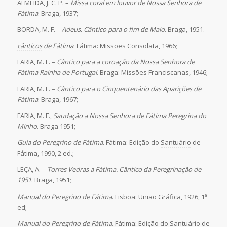
ALMEIDA, J. C. P. –
Missa coral em louvor de Nossa Senhora de
Fátima
. Braga, 1937;
BORDA, M. F. –
Adeus. Cântico para o fim de Maio
. Braga, 1951.
cânticos
de Fátima
. Fátima: Missões Consolata, 1966;
FARIA, M. F. –
Cântico para a coroação da Nossa Senhora de
Fátima Rainha de Portugal
. Braga: Missões Franciscanas, 1946;
FARIA, M. F. –
Cântico para o Cinquentenário das Aparições de
Fátima
. Braga, 1967;
FARIA, M. F.,
Saudação a Nossa Senhora de Fátima Peregrina do
Minho
. Braga 1951;
Guia do Peregrino de Fátima
. Fátima: Edição do
Santuário
de
Fátima, 1990, 2 ed.;
LEÇA, A. –
Torres Vedras a Fátima. Cântico da Peregrinação de
1951
. Braga, 1951;
Manual do Peregrino de Fátima
. Lisboa: União Gráfica, 1926, 1ª
ed;
Manual do Peregrino de Fátima
. Fátima: Edição do
Santuário
de