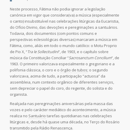
Neste processo, Fátima não podia ignorar a legislação
canónica em vigor que considera(va) a música (especialmente
o canto) insubstituível nas celebrações litúrgicas da Eucaristia,
do Ofício Divino, das devoções e peregrinações a santuários.
Todavia, dois documentos (com pontos comuns e
perspectivas eclesiológicas diversas) marcaram a música em
Fátima, como, aliás em todo o mundo católico: o Motu Proprio
de Pio X, “
Tra le Sollecitudini
“, de 1903, e o capítulo sobre
música da Constituição Conciliar “
Sacrosanctum Concilium
“, de
1963. O primeiro valorizava especialmente o gregoriano e a
polifonia clássica, o coro e o
órgão de tubos
; o segundo
valorizava, acima de tudo, a participação “actuosa” da
assembleia, num contexto orgânico de diferentes serviços,
sem depreciar o papel do coro, do regente, do solista e do
organista.
Realçada nas peregrinações aniversárias pela massa das
vozes e pelo carácter mediático do acontecimento, a música
realiza no
Santuário
tarefas quotidianas nas celebrações
litúrgicas e, desde há quase uma década, no Terço do Rosário
transmitido pela Rádio Renascença.