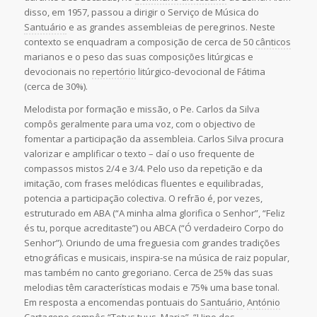
disso, em 1957, passou a dirigir o Serviço de Música do
Santuário
e as grandes assembleias de peregrinos. Neste
contexto se enquadram a composição de cerca de 50
cânticos
marianos e o peso das suas composições litúrgicas e
devocionais no
repertório
litúrgico-devocional de Fátima
(cerca de 30%).
Melodista por formação e missão, o Pe. Carlos da Silva
compôs geralmente para uma voz, com o objectivo de
fomentar a participação da assembleia. Carlos Silva procura
valorizar e amplificar o texto – daí o uso frequente de
compassos mistos 2/4 e 3/4. Pelo uso da repetição e da
imitação, com frases melódicas fluentes e equilibradas,
potencia a participação colectiva. O refrão é, por vezes,
estruturado em ABA (“A minha alma glorifica o Senhor”, “Feliz
és tu, porque acreditaste”) ou ABCA (“Ó verdadeiro Corpo do
Senhor”). Oriundo de uma freguesia com grandes tradições
etnográficas e musicais, inspira-se na música de raiz popular,
mas também no canto gregoriano. Cerca de 25% das suas
melodias têm características modais e 75% uma base tonal.
Em resposta a encomendas pontuais do
Santuário
,
António