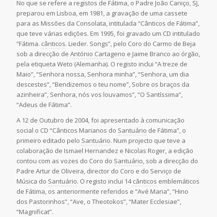
No que se refere a registos de Fátima, o Padre João Caniço, SJ,
preparou em Lisboa, em 1981, a gravação de uma cassete
para as Missões da Consolata, intitulada “Cânticos de Fátima”,
que teve várias edições. Em 1995, foi gravado um CD intitulado
“Fátima.
cânticos
. Lieder. Songs”, pelo Coro do Carmo de Beja
sob a direcção de
António Cartageno
e Jaime Branco ao órgão,
pela etiqueta Weto (Alemanha). O registo inclui “A treze de
Maio”, “Senhora nossa, Senhora minha”, “Senhora, um dia
descestes”, “Bendizemos o teu nome”, Sobre os braços da
azinheira”, Senhora, nós vos louvamos”, “O Santíssima”,
“Adeus de Fátima”.
A 12 de Outubro de 2004, foi apresentado à comunicação
social o CD “Cânticos Marianos do
Santuário
de Fátima”, o
primeiro editado pelo
Santuário
. Num projecto que teve a
colaboração de Ismael Hernandez e Nicolas Roger, a edição
contou com as vozes do Coro do
Santuário
, sob a direcção do
Padre Artur de Oliveira, director do Coro e do Serviço de
Música do
Santuário
. O registo inclui 14
cânticos
emblemáticos
de Fátima, os anteriormente referidos e “Avé Maria”, “Hino
dos Pastorinhos”, “Ave, o Theotokos”, “Mater Ecclesiae”,
“Magnificat”.