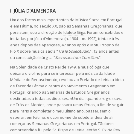
I. JÚLIA D’ALMENDRA
Um dos factos mais importantes da Música Sacra em Portugal
e em Fátima, no século XX, são as Semanas Gregorianas, que
persistem, sob a direcção de
Idalete Giga
. Foram concebidas e
iniciadas por Júlia d’Almendra (n. 1904 – m. 1992), trinta e três
anos depois das Aparições, 47 anos após o Motu Proprio de
Pio X sobre música sacra “
Tra le Sollecitudini
“, 13 anos antes
da constituição litúrgica “
Sacrosanctum Concilium
“.
Na Solenidade de Cristo Rei de 1949, a musicóloga que
deixara o violino para se interessar pela música da Idade
Média e do Renascimento, revelou ao Prelado de Leiria a ideia
de fazer de Fátima o centro do Movimento Gregoriano em
Portugal, criando as Semanas de Estudos Gregorianos
destinadas a todas as dioceses. «Um dia, quando regressava
de Trás-os-Montes, onde passara umas férias, a fim de seguir
para Paris a completar o meu último ano, passei, sem o
esperar, em Fátima, e ocorreu-me de súbito a ideia de ali
começar as Semanas Gregorianas em Portugal. Tão bem
compreendida fui pelo Sr. Bispo de Leiria, então S. Ex.cia Rev.