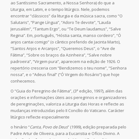
ao Santíssimo Sacramento, a Nossa Senhora) do que a
Liturgia, em Latim, e o tempo litúrgico. Nele, podemos
encontrar “clássicos” da liturgia e da música sacra, como “O
Salutaris”, “Pange Língua”, “Adoro Te devote”, “Lauda
Jerusalém”, “Tantum Ergo”, ou “Te Deum laudamus”, “Salve
Regina”. Em, português, “Hóstia santa, manso cordeiro”, “Ó
anjos cantai comigo” (o cântico preferido de Jacinta Marto),
“Santos Anjos e Arcanjos”, “Queremos Deus”, o “Ave de
Fátima”, “Sobre os braços da Azinheira”, “Salve nobre
padroeira”, “Virgem pura”, aparecem na edição de 1926. O
repertório
cresceria com “Bendizemos o teu nome”, “Senhora
nossa”, e o “Adeus final” (“Ó Virgem do Rosário”) que hoje
conhecemos.
O “Guia do Peregrino de Fátima”, (3ª edição, 1997), além das
orações e informações úteis aos peregrinos e organizadores
de peregrinações, valoriza a Liturgia das Horas e reflecte as
mudanças introduzidas pelo II Concílio do Vaticano. Carácter
litúrgico reflecte especialmente
o hinário “
Canta, Povo de Deus
” (1999), edição preparada pelo
Padre Artur de Oliveira, para a Eucaristia e Ofício Divino. A