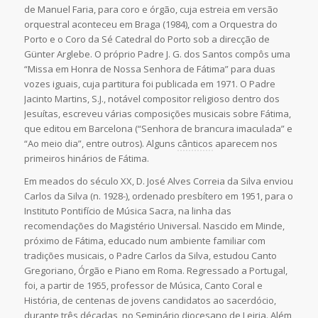
de Manuel Faria, para coro e órgão, cuja estreia em versão
orquestral aconteceu em Braga (1984), com a Orquestra do
Porto e o Coro da Sé Catedral do Porto sob a direcção de
Günter Arglebe. O próprio Padre J. G. dos Santos compôs uma
“Missa em Honra de Nossa Senhora de Fátima” para duas
vozes iguais, cuja partitura foi publicada em 1971. O Padre
Jacinto Martins, S.J., notável compositor religioso dentro dos
Jesuítas, escreveu várias composições musicais sobre Fátima,
que editou em Barcelona (“Senhora de brancura imaculada” e
“Ao meio dia”, entre outros). Alguns
cânticos
aparecem nos
primeiros hinários de Fátima.
Em meados do século XX, D. José Alves Correia da Silva enviou
Carlos da Silva (n. 1928-), ordenado presbítero em 1951, para o
Instituto Pontifício de Música Sacra, na linha das
recomendações do Magistério Universal. Nascido em Minde,
próximo de Fátima, educado num ambiente familiar com
tradições musicais, o Padre Carlos da Silva, estudou Canto
Gregoriano, Órgão e Piano em Roma. Regressado a Portugal,
foi, a partir de 1955, professor de Música, Canto Coral e
História, de centenas de jovens candidatos ao sacerdócio,
durante três décadas, no
Seminário diocesano
de Leiria. Além