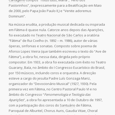
Cartageno
compôs “Totus tuus, Maria”, “Hino dos
Pastorinhos”, (expressamente para a Beatificação em Maio
de 2000, pelo Papa João Paulo II,) e “Venite adoremus
Dominum”.
Na música erudita, a produção musical dedicada ou inspirada
em Fátima é quase nula. Catorze anos depois das Aparições,
foi executado no
Teatro Nacional de São Carlos
a oratória
“Fátima” de Rui Coelho (n. 1892 – m. 1986), autor de várias
óperas, sinfonias e sonatas. Composto sobre poema de
Afonso Lopes Vieira (que também escreveu o texto do “Ave de
Fátima”), a obra foi, nessa data, dirigida pelo próprio
compositor. Em 1933, a obra foi executada com êxito no Teatro
Guarany, Baía, no âmbito do I Congresso Eucarístico do Brasil,
por 150 músicos, incluindo coros e orquestra. A direcção
esteve a cargo do jesuíta Padre Luís Gonzaga Mariz,
organizador do “Devocionário Musical” (1927, 1930). Pela
primeira vez em Fátima, no Centro Pastoral Paulo VI e no
âmbito do Congresso “
Fenomenologia e Teologia das
Aparições
“, a obra foi apresentada a 10 de Outubro de 1997,
com a participação dos coros do
Santuário
de Fátima,
Paroquial de Alburitel, Chorus Auris, Gaudia Vitae, Choral