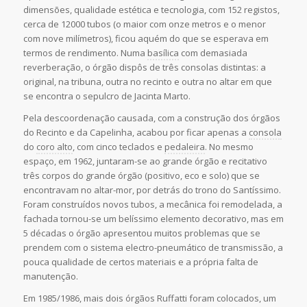
dimensões, qualidade estética e tecnologia, com 152 registos,
cerca de 12000 tubos (o maior com onze metros e o menor
com nove milímetros), ficou aquém do que se esperava em
termos de rendimento. Numa
basílica
com demasiada
reverberação, o órgão dispôs de três consolas distintas: a
original, na tribuna, outra no recinto e outra no altar em que
se encontra o sepulcro de Jacinta Marto.
Pela descoordenação causada, com a construção dos órgãos
do Recinto e da Capelinha, acabou por ficar apenas a
consola
do
coro alto
, com cinco teclados e
pedaleira
. No mesmo
espaço, em 1962, juntaram-se ao grande órgão e recitativo
três corpos do grande órgão (positivo, eco e solo) que se
encontravam no altar-mor, por detrás do trono do Santíssimo.
Foram construídos novos tubos, a mecânica foi remodelada, a
fachada tornou-se um belíssimo elemento decorativo, mas em
5 décadas o órgão apresentou muitos problemas que se
prendem com o sistema electro-pneumático de transmissão, a
pouca qualidade de certos materiais e a própria falta de
manutenção.
Em 1985/1986, mais dois órgãos Ruffatti foram colocados, um