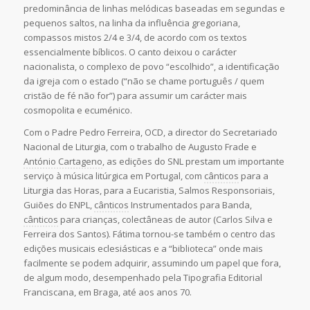
predominância de linhas melódicas baseadas em segundas e
pequenos saltos, na linha da influência gregoriana,
compassos mistos 2/4 e 3/4, de acordo com os textos
essencialmente bíblicos. O canto deixou o carácter
nacionalista, o complexo de povo “escolhido”, a identificação
da igreja com o estado (“não se chame português / quem
cristão de fé não for”) para assumir um carácter mais
cosmopolita e ecuménico.
Com o Padre Pedro Ferreira, OCD, a director do Secretariado
Nacional de Liturgia, com o trabalho de Augusto Frade e
António Cartageno
, as edições do SNL prestam um importante
serviço à música litúrgica em Portugal, com
cânticos
para a
Liturgia das Horas, para a Eucaristia, Salmos Responsoriais,
Guiões do ENPL,
cânticos
Instrumentados para Banda,
cânticos
para crianças, colectâneas de autor (Carlos Silva e
Ferreira dos Santos). Fátima tornou-se também o centro das
edições musicais eclesiásticas e a “biblioteca” onde mais
facilmente se podem adquirir, assumindo um papel que fora,
de algum modo, desempenhado pela Tipografia Editorial
Franciscana, em Braga, até aos anos 70.