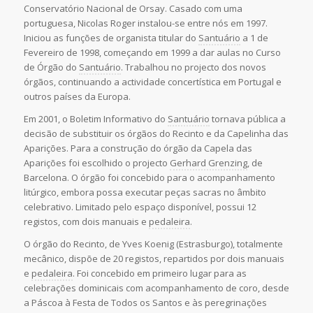
Conservatório Nacional de Orsay. Casado com uma
portuguesa, Nicolas Roger instalou-se entre nós em 1997.
Iniciou as funções de organista titular do
Santuário
a 1 de
Fevereiro de 1998, começando em 1999 a dar aulas no Curso
de Órgão do
Santuário
. Trabalhou no projecto dos novos
órgãos, continuando a actividade concertística em Portugal e
outros países da Europa.
Em 2001, o Boletim Informativo do
Santuário
tornava pública a
decisão de substituir os órgãos do Recinto e da Capelinha das
Aparições. Para a construção do órgão da Capela das
Aparições foi escolhido o projecto
Gerhard Grenzing
, de
Barcelona. O órgão foi concebido para o acompanhamento
litúrgico, embora possa executar peças sacras no âmbito
celebrativo. Limitado pelo espaço disponível, possui 12
registos, com dois manuais e
pedaleira
.
O órgão do Recinto, de Yves Koenig (Estrasburgo), totalmente
mecânico, dispõe de 20 registos, repartidos por dois manuais
e
pedaleira
. Foi concebido em primeiro lugar para as
celebrações dominicais com acompanhamento de coro, desde
a Páscoa à Festa de Todos os Santos e às peregrinações