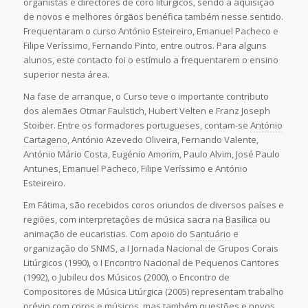
organistas e directores de coro litúrgicos, sendo a aquisição
de novos e melhores órgãos benéfica também nesse sentido.
Frequentaram o curso António Esteireiro, Emanuel Pacheco e
Filipe Veríssimo, Fernando Pinto, entre outros. Para alguns
alunos, este contacto foi o estímulo a frequentarem o ensino
superior nesta área.
Na fase de arranque, o Curso teve o importante contributo
dos alemães Otmar Faulstich, Hubert Velten e Franz Joseph
Stoiber. Entre os formadores portugueses, contam-se
António
Cartageno
, António Azevedo Oliveira, Fernando Valente,
António Mário Costa, Eugénio Amorim, Paulo Alvim, José Paulo
Antunes, Emanuel Pacheco, Filipe Veríssimo e António
Esteireiro.
Em Fátima, são recebidos coros oriundos de diversos países e
regiões, com interpretações de música sacra na
Basílica
ou
animação de eucaristias. Com apoio do
Santuário
e
organização do SNMS, a I Jornada Nacional de Grupos Corais
Litúrgicos (1990), o I Encontro Nacional de Pequenos Cantores
(1992), o Jubileu dos Músicos (2000), o Encontro de
Compositores de Música Litúrgica (2005) representam trabalho
prévio com coros e músicos, mas também questões e novos