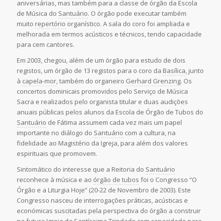
aniversárias, mas também para a classe de órgão da Escola
de Música do
Santuário
. O órgão pode executar também
muito
repertório
organístico. A sala do coro foi ampliada e
melhorada em termos acústicos e técnicos, tendo capacidade
para cem cantores.
Em 2003, chegou, além de um órgão para estudo de dois
registos, um órgão de 13 registos para o coro da
Basílica
, junto
à
capela-mor
, também do organeiro
Gerhard Grenzing
. Os
concertos dominicais promovidos pelo Serviço de Música
Sacra e realizados pelo organista titular e duas audições
anuais públicas pelos alunos da Escola de Órgão de Tubos do
Santuário
de Fátima assumem cada vez mais um papel
importante no diálogo do
Santuário
com a cultura, na
fidelidade ao Magistério da Igreja, para além dos valores
espirituais que promovem.
Sintomático do interesse que a Reitoria do
Santuário
reconhece à música e ao
órgão de tubos
foi o Congresso “O
Órgão e a Liturgia Hoje” (20-22 de Novembro de 2003). Este
Congresso nasceu de interrogações práticas, acústicas e
económicas suscitadas pela perspectiva do órgão a construir