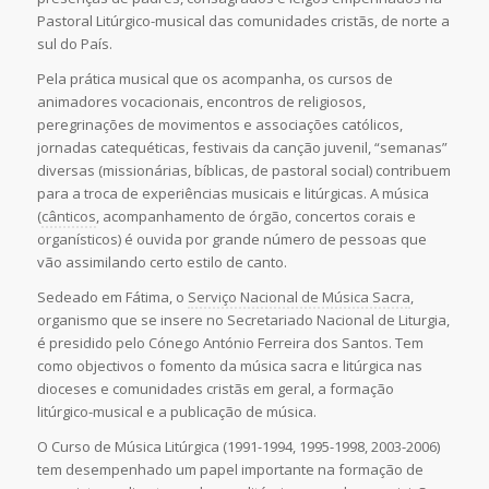
Pastoral Litúrgico-musical das comunidades cristãs, de norte a
sul do País.
Pela prática musical que os acompanha, os cursos de
animadores vocacionais, encontros de religiosos,
peregrinações de movimentos e associações católicos,
jornadas catequéticas, festivais da canção juvenil, “semanas”
diversas (missionárias, bíblicas, de pastoral social) contribuem
para a troca de experiências musicais e litúrgicas. A música
(
cânticos
, acompanhamento de órgão, concertos corais e
organísticos) é ouvida por grande número de pessoas que
vão assimilando certo estilo de canto.
Sedeado em Fátima, o
Serviço Nacional de Música Sacra
,
organismo que se insere no Secretariado Nacional de Liturgia,
é presidido pelo Cónego António Ferreira dos Santos. Tem
como objectivos o fomento da música sacra e litúrgica nas
dioceses e comunidades cristãs em geral, a formação
litúrgico-musical e a publicação de música.
O Curso de Música Litúrgica (1991-1994, 1995-1998, 2003-2006)
tem desempenhado um papel importante na formação de