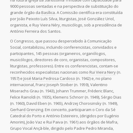
na futura Igreja da Santíssima Trindade com capacidade para
9000 pessoas sentadas e na perspectiva de substituição do
grande órgão da
Basílica
. A Comissão científica era constituída
por João Peixoto Luís Silva, liturgistas, José González Uriol,
organista, e Ruy Vieira Néry, musicólogo, sob a presidência de
António Ferreira dos Santos.
O Congresso, que passou despercebido à Comunicação
Social, contabilizou, incluindo conferencistas, convidados e
participantes, 145 pessoas (organeiros, organólogos,
musicólogos, directores de coro, organistas, compositores,
liturgistas, professores). Entre os conferencistas, contam-se
reconhecidos especialistas nacionais como
Rui Vieira Nery
(n.
1957) e
José Maria Pedrosa Cardoso
(n. 1942) e, no plano
internacional, Franz Joseph Stoiber (n. 1959), Valentino
Miserachs Grau (n. 1943), Johann Trummer, Fréderic Blanc,
Felice Rainoldi (n. 1935), Klemens Schnorr (n. 1949), Sérgio Dias
(n. 1960), David Eben (n. 1965), Andrzej Chorosinsky (n. 1949),
Gerhard Grenzing
. Em concerto, participaram o Coro da Sé
Catedral do Porto e António Esteireiro, (dirigidos por Eugénio
Amorim), João Vaz e Rui Paiva (n. 1961) aos órgãos de Mafra,
Grupo Vocal Ançã-ble, dirigido pelo Padre Pedro Miranda,