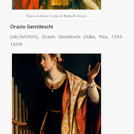
Êxtase de Santa Cecília de Raffaello Sanzio
Orazio Gentileschi
(séc.XVI/XVII), Orazio Gentileschi (Itália, Piza, 1553-
1639)