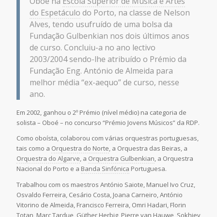
Oboé na
Escola Superior de Música e Artes
do Espetáculo
do Porto, na classe de Nelson
Alves, tendo usufruído de uma bolsa da
Fundação Gulbenkian nos dois últimos anos
de curso. Concluiu-a no ano lectivo
2003/2004 sendo-lhe atribuído o Prémio da
Fundação Eng. António de Almeida para
melhor média “ex-aequo” de curso, nesse
ano.
Em 2002, ganhou o 2º Prémio (nível médio) na categoria de
solista – Oboé – no concurso “Prémio Jovens Músicos” da RDP.
Como oboísta, colaborou com várias orquestras portuguesas,
tais como a
Orquestra do Norte
, a Orquestra das Beiras, a
Orquestra do Algarve
, a
Orquestra Gulbenkian
, a Orquestra
Nacional do Porto e a
Banda Sinfónica
Portuguesa.
Trabalhou com os maestros António Saiote, Manuel Ivo Cruz,
Osvaldo Ferreira, Cesário Costa, Joana Carneiro, António
Vitorino de Almeida, Francisco Ferreira, Omri Hadari, Florin
Totan, Marc Tardue, Güther Herbig, Pierre van Hauwe, Sokhiev