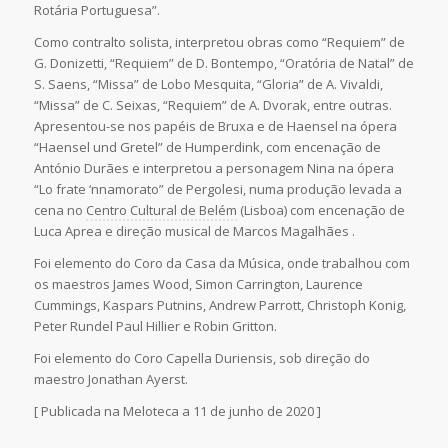
Rotária Portuguesa”.
Como contralto solista, interpretou obras como “Requiem” de
G. Donizetti, “Requiem” de D. Bontempo, “Oratória de Natal” de
S. Saens, “Missa” de Lobo Mesquita, “Gloria” de A. Vivaldi,
“Missa” de C. Seixas, “Requiem” de A. Dvorak, entre outras.
Apresentou-se nos papéis de Bruxa e de Haensel na ópera
“Haensel und Gretel” de Humperdink, com encenação de
António Durães e interpretou a personagem Nina na ópera
“Lo frate ‘nnamorato” de Pergolesi, numa produção levada a
cena no
Centro Cultural de Belém
(Lisboa) com encenação de
Luca Aprea e direção musical de Marcos Magalhães .
Foi elemento do Coro da Casa da Música, onde trabalhou com
os maestros James Wood, Simon Carrington, Laurence
Cummings, Kaspars Putnins, Andrew Parrott, Christoph Konig,
Peter Rundel Paul Hillier e Robin Gritton.
Foi elemento do Coro Capella Duriensis, sob direção do
maestro Jonathan Ayerst.
[ Publicada na Meloteca a 11 de junho de 2020 ]