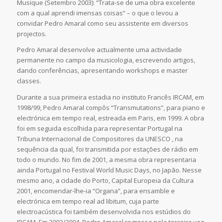
Musique (Setembro 2003): “Trata-se de uma obra excelente
com a qual aprendi imensas coisas” – o que o levou a
convidar Pedro Amaral como seu assistente em diversos
projectos.
Pedro Amaral desenvolve actualmente uma actividade
permanente no campo da musicologia, escrevendo artigos,
dando conferências, apresentando workshops e master
classes.
Durante a sua primeira estadia no instituto Francês IRCAM, em
1998/99, Pedro Amaral compôs “Transmutations”, para piano e
electrónica em tempo real, estreada em Paris, em 1999. A obra
foi em seguida escolhida para representar Portugal na
Tribuna Internacional de Compositores da UNESCO , na
sequência da qual, foi transmitida por estações de rádio em
todo o mundo. No fim de 2001, a mesma obra representaria
ainda Portugal no Festival World Music Days, no Japão. Nesse
mesmo ano, a cidade do Porto, Capital Europeia da Cultura
2001, encomendar-lhe-ia “Organa”, para ensamble e
electrónica em tempo real ad libitum, cuja parte
electroacústica foi também desenvolvida nos estúdios do
IRCAM. Em 2003/2004, Pedro Amaral regressa pela terceira vez