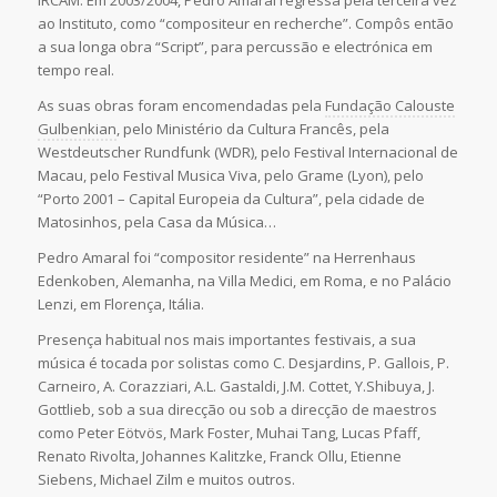
ao Instituto, como “compositeur en recherche”. Compôs então
a sua longa obra “Script”, para percussão e electrónica em
tempo real.
As suas obras foram encomendadas pela
Fundação Calouste
Gulbenkian
, pelo Ministério da Cultura Francês, pela
Westdeutscher Rundfunk (WDR), pelo Festival Internacional de
Macau, pelo Festival Musica Viva, pelo Grame (Lyon), pelo
“Porto 2001 – Capital Europeia da Cultura”, pela cidade de
Matosinhos, pela Casa da Música…
Pedro Amaral foi “compositor residente” na Herrenhaus
Edenkoben, Alemanha, na Villa Medici, em Roma, e no Palácio
Lenzi, em Florença, Itália.
Presença habitual nos mais importantes festivais, a sua
música é tocada por solistas como C. Desjardins, P. Gallois, P.
Carneiro, A. Corazziari, A.L. Gastaldi, J.M. Cottet, Y.Shibuya, J.
Gottlieb, sob a sua direcção ou sob a direcção de maestros
como Peter Eötvös, Mark Foster, Muhai Tang, Lucas Pfaff,
Renato Rivolta, Johannes Kalitzke, Franck Ollu, Etienne
Siebens, Michael Zilm e muitos outros.