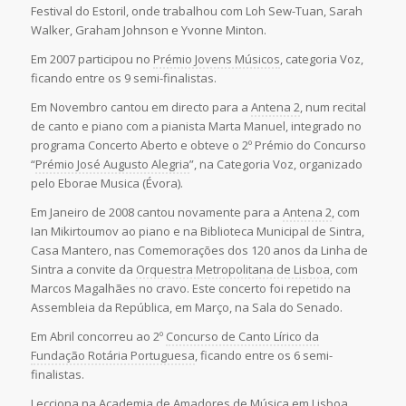
Festival do Estoril, onde trabalhou com Loh Sew-Tuan, Sarah
Walker, Graham Johnson e Yvonne Minton.
Em 2007 participou no
Prémio Jovens Músicos
, categoria Voz,
ficando entre os 9 semi-finalistas.
Em Novembro cantou em directo para a
Antena 2
, num recital
de canto e piano com a pianista Marta Manuel, integrado no
programa Concerto Aberto e obteve o 2º Prémio do Concurso
“
Prémio José Augusto Alegria
”, na Categoria Voz, organizado
pelo Eborae Musica (Évora).
Em Janeiro de 2008 cantou novamente para a
Antena 2
, com
Ian Mikirtoumov ao piano e na Biblioteca Municipal de Sintra,
Casa Mantero, nas Comemorações dos 120 anos da Linha de
Sintra a convite da
Orquestra Metropolitana de Lisboa
, com
Marcos Magalhães no cravo. Este concerto foi repetido na
Assembleia da República, em Março, na Sala do Senado.
Em Abril concorreu ao 2º
Concurso de Canto Lírico da
Fundação Rotária Portuguesa
, ficando entre os 6 semi-
finalistas.
Lecciona na
Academia de Amadores de Música
em Lisboa