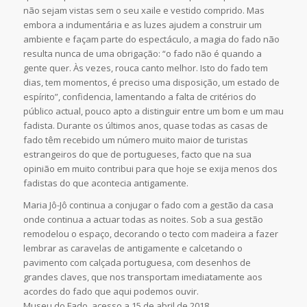
não sejam vistas sem o seu xaile e vestido comprido. Mas
embora a indumentária e as luzes ajudem a construir um
ambiente e façam parte do espectáculo, a magia do fado não
resulta nunca de uma obrigação: “o fado não é quando a
gente quer. Às vezes, rouca canto melhor. Isto do fado tem
dias, tem momentos, é preciso uma disposição, um estado de
espírito”, confidencia, lamentando a falta de critérios do
público actual, pouco apto a distinguir entre um bom e um mau
fadista. Durante os últimos anos, quase todas as casas de
fado têm recebido um número muito maior de turistas
estrangeiros do que de portugueses, facto que na sua
opinião em muito contribui para que hoje se exija menos dos
fadistas do que acontecia antigamente.
Maria Jô-Jô continua a conjugar o fado com a gestão da casa
onde continua a actuar todas as noites. Sob a sua gestão
remodelou o espaço, decorando o tecto com madeira a fazer
lembrar as caravelas de antigamente e calcetando o
pavimento com calçada portuguesa, com desenhos de
grandes claves, que nos transportam imediatamente aos
acordes do fado que aqui podemos ouvir.
Museu do Fado
, acesso a 15 de abril de 2018