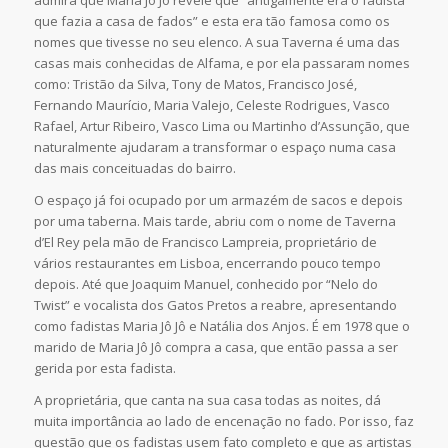
que fazia a casa de fados” e esta era tão famosa como os
nomes que tivesse no seu elenco. A sua Taverna é uma das
casas mais conhecidas de Alfama, e por ela passaram nomes
como: Tristão da Silva, Tony de Matos, Francisco José,
Fernando Maurício, Maria Valejo, Celeste Rodrigues, Vasco
Rafael, Artur Ribeiro, Vasco Lima ou Martinho d’Assunção, que
naturalmente ajudaram a transformar o espaço numa casa
das mais conceituadas do bairro.
O espaço já foi ocupado por um armazém de sacos e depois
por uma taberna. Mais tarde, abriu com o nome de Taverna
d’El Rey pela mão de Francisco Lampreia, proprietário de
vários restaurantes em Lisboa, encerrando pouco tempo
depois. Até que Joaquim Manuel, conhecido por “Nelo do
Twist” e vocalista dos Gatos Pretos a reabre, apresentando
como fadistas Maria Jô Jô e Natália dos Anjos. É em 1978 que o
marido de Maria Jô Jô compra a casa, que então passa a ser
gerida por esta fadista.
A proprietária, que canta na sua casa todas as noites, dá
muita importância ao lado de encenação no fado. Por isso, faz
questão que os fadistas usem fato completo e que as artistas