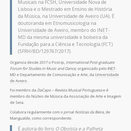
Musicais na FCSH, Universidade Nova de
Lisboa e o Mestrado em Ensino de História
da Música, na
Universidade de Aveiro
(UA). É
doutoranda em Etnomusicologia na
Universidade de Aveiro
, membro do
INET-
MD
da mesma universidade e bolseira da
Fundação para a Ciência e Tecnologia (FCT)
(SFRH/BD/129767/2017).
Organiza desde 2017 o Post-ip,
International Post-graduate
Forum for Studies in Music and Dance
, organizado pelo
INET-
MD
e Departamento de Comunicação e Arte, da
Universidade
de Aveiro
.
Foi membro da
DaCapo – Revista Musical Portuguesa
e é
membro do Núcleo de Música da Associação de Arte e Imagem
de Seia.
Colabora regularmente com o jornal
Notícias da Beira
, de
Mangualde, como correspondente.
É autora do livro
O Oboísta e a Palheta