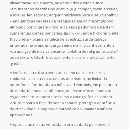
alimentação, alojamento, acrescido dos custos nunca
remunerados de trabalho criativo (e.g. compor, tocar, ensaiar,
escrever, ler, estudar; adquirir hardware para o seu trabalho)
– enquanto as vedetas da “estupidez em dó maior” (ápodo
atribuído por Jorge Peixinho) e os seus padrinhos ostentam
sumarentas contas bancárias, tipo lux-vivenda & chofer & iate
& avioneta – pluma sintética de avestruz, surda cabeça
enterrada na areia; embargo sem o mínimo conhecimento e
/ou audição de música decente; idolatria de religião feiticista /
peep show; o kitsch, o socialmente imoral e o artisticamente
ignóbil.
A indústria da cultura aventada como um valor de troca
capitalista visita as catacumbas do irrisório, no limiar da
pornofonia; funcionaliza a música ad extremis, em passarela
da moda, telenovela, talk show, ou decoração desportiva;
esgar terceiro- mundista ressuma a catinga, faz-se vedeta
virtual, mostra a face do senso comum, protege a aparência
da criatividade; é papona e paranóica ao vomitar a música
aparvalhada.
A ópera, que na sua veracidade era cantada pelo povo, é