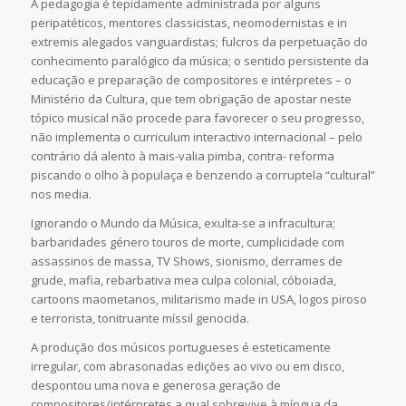
A pedagogia é tepidamente administrada por alguns
peripatéticos, mentores classicistas, neomodernistas e in
extremis alegados vanguardistas; fulcros da perpetuação do
conhecimento paralógico da música; o sentido persistente da
educação e preparação de compositores e intérpretes – o
Ministério da Cultura, que tem obrigação de apostar neste
tópico musical não procede para favorecer o seu progresso,
não implementa o curriculum interactivo internacional – pelo
contrário dá alento à mais-valia pimba, contra- reforma
piscando o olho à populaça e benzendo a corruptela “cultural”
nos media.
Ignorando o Mundo da Música, exulta-se a infracultura;
barbaridades género touros de morte, cumplicidade com
assassinos de massa, TV Shows, sionismo, derrames de
grude, mafia, rebarbativa mea culpa colonial, cóboiada,
cartoons maometanos, militarismo made in USA, logos piroso
e terrorista, tonitruante míssil genocida.
A produção dos músicos portugueses é esteticamente
irregular, com abrasonadas edições ao vivo ou em disco,
despontou uma nova e generosa geração de
compositores/intérpretes a qual sobrevive à míngua da