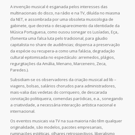
A invenção musical é esganada pelos interesses das
multinacionais do disco, na rádio e na TV, diluída no miasma
da NET, e assombrada por uma obsoleta musicologia de
gabinete, que decreta o desaparecimento da identidade da
Música Portuguesa, como ousou sonegar os Lusíadas, Eça,.
(fomenta uma falsa luta pelo tradicional, para gáudio
capitalista no share de audiências; dispensa a preservação
da espécie ou recupera-a como uma falácia, degradação
cultural epitomisada no espectáculo: arremedos, plágios,
regurgitações da Amália, Menano, Marceneiro, Zeca,
Paredes.).
Subsidiam-se os observadores da criação musical ad lib –
viagens, bolsas, salários chorudos para administradores,
mais-valia das vedetas do corriqueiro, de descarada
conotação politiqueira, comendas paródicas, e.a., sonegando
a criatividade, a necessária interacção artística nacional e
internacional.
Os eventos musicais via TV na sua maioria não têm qualquer
originalidade, são modelos, pacotes empresariais,
ruminações estéticas, olhares retrospectivos, liberalismo