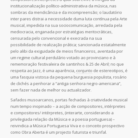
institucionalização político-administrativa da música, nas
sombras da mendicância e da incompreensão; o laudatório
inter pares distrai a necessidade duma luta contínua pela Arte
musical, impedida na sua sociocomunicação, arredada pela
mediocracia, enganada por estratégias meritocráticas,
censurada pelo convencional e execrada na sua
possibilidade de realização prática; sancionada estatalmente
pelo alibi da exiguidade de meios financeiros, aventada por
um regime cultural perdulário votado ao provinciano e à
rememoração festivaleira de santinhos & 25 de Abril; no que
respeita ao Jazz, é uma aparência,
conjunto
de estereotipos, é
uma fasquia vistosa da pequena burguesia populista, rosário
de clichés a penhorar a “antiga senhora negro-americana”,
sem fazer nada de melhor ou actualizador.
Safados musoarcanos, portas fechadas à criatividade musical
num tempo inopinado – a acção de compositores, intérpretes
e compositores/ intérpretes, (interarte, considerando a
privilegiada relação da Música e a poesia portuguesa) –
reivindica a Música Portuguesa Viva e o conceito prospectivo
como Obra Aberta é um projecto futurista e triunfal.