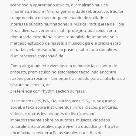
licencioso a aparentar o erudito, o jornalismo musical
(imprensa, rádio e TV) é na generalidade rebarbativo, traditor,
comprometido no seu pequeno mundo de vaidade e
interesse súbdito multinacional; a Música Portuguesa de Hoje
é nas diversas vertentes mal – protegida, tida como zona
demarcada minoritária e sem rentabilidade; impondo-se o
mercado estúpido de massa; a musicologia e a praxis estão
minadas pela presunção e o pasmo, sobretudo cúmplices
dum processo comercialóide.
Como alegadamente vivemos em democracia, o cantor de
protesto, promiscuído no estocástico tacho, não encontra
razões para resinar – berloque trasladado para a lufa-lufa do
biscate nos media, de
preferência com rhythm section do “jazz”.
Os impostos (IRS, IVA, CIA, autárquicos, S.S., i.e. segurança
social, a taxa sobre instrumentos, livros, discos, partituras,
vídeos, e outras leviandades do fisco) pesam
impiedosamente sobre os autores, músicos, cidadãos
culturalmente produtivos que vivem o quotidiano – há a ter
em máxima consideração as simples questões de