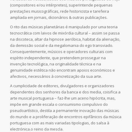
(compositores e/ou intérpretes), superintende pequenas
prestações musicográficas, rede historicista e tarefeira
ampliada em jornais, dicionários & outras publicações.
O rito das músicas planetárias é manipulado por uma teoria
tecnocrática com laivos de mixórdia cultural – assim se passa
na discoteca, altar da hipnose aeróbica, habitat da alienação,
da demissão social e da megalomania do ego transviado.
Consequentemente, músicos e operadores culturais com
espírito independente, que pretendem prosseguir na
invenção tecnológica, na originalidade técnica e na
genuinidade estética não encontram apoios económicos e
afectivos, necessários à concretização da sua arte.
A cumplicidade de editores, divulgadores e organizadores
dependentes dos senhores da banca e dos media, coisifica a
arte musical portuguesa – faz-lhe um aceno hipócrita, mas,
impõe em grande escala o consumismo compulsivo do
pseudoartístico, destila a permanente inovação das músicas
do mundo e a proliferação de encontros epifânicos da música
portuguesa com as mais variadas tipologias, do salsa à
electrónica.o reino da mescla.