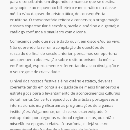
para o contribuinte um dispendioso mamute que se destina
ao yuppie e ao espavento bilheteiro e mecenático da classe
média e/ou da pseudo-aristocrática, de consequência
eruditona. O conservatório reitera a conserva; a programação
clássica espectacular é sectária, nivela o anódino e o genial; o
catálogo confunde o simulacro com o ícone.
Comecemos pelo que nos é dado ouvir, em disco e/ou ao vivo:
Não querendo fazer uma compilação de questões de
rescaldo do final do século anterior, pensamos ser oportuna
uma pequena observação sobre o situacionismo da música
em Portugal, especialmente referenciando a sua divulgação e
o seu regime de criatividade.
O nível dos nossos festivais é no critério estético, deveras
coerente tendo em conta a exiguidade de meios financeiros e
estratégicos para o levantamento de acontecimentos culturais
de tal monta. Concertos episódicos de artistas portugueses e
internacionais magnificaram as programações de algumas
instituições. Vulgarmente, um discurso estereotipado é
extrapolado por alegorias nacional-regionalistas, ou então
miscelânea epigonal relativa à lusofonia, o dejá vu etno-
promocional desfraldando a bandeira da “música