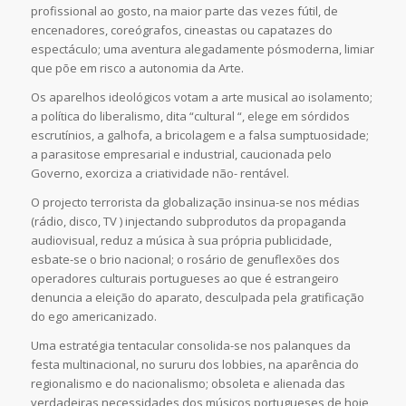
profissional ao gosto, na maior parte das vezes fútil, de
encenadores, coreógrafos, cineastas ou capatazes do
espectáculo; uma aventura alegadamente pósmoderna, limiar
que põe em risco a autonomia da Arte.
Os aparelhos ideológicos votam a arte musical ao isolamento;
a política do liberalismo, dita “cultural “, elege em sórdidos
escrutínios, a galhofa, a bricolagem e a falsa sumptuosidade;
a parasitose empresarial e industrial, caucionada pelo
Governo, exorciza a criatividade não- rentável.
O projecto terrorista da globalização insinua-se nos médias
(rádio, disco, TV ) injectando subprodutos da propaganda
audiovisual, reduz a música à sua própria publicidade,
esbate-se o brio nacional; o rosário de genuflexões dos
operadores culturais portugueses ao que é estrangeiro
denuncia a eleição do aparato, desculpada pela gratificação
do ego americanizado.
Uma estratégia tentacular consolida-se nos palanques da
festa multinacional, no sururu dos lobbies, na aparência do
regionalismo e do nacionalismo; obsoleta e alienada das
verdadeiras necessidades dos músicos portugueses de hoje