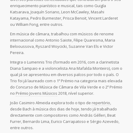
enriquecimento pianístico e musical, tais como Guigla
Katsarava, Joaquín Soriano, Leon McCawley, Masahi
Katayama, Pedro Burmester, Prisca Benoit, Vincent Larderet
ou William Fong, entre outros.
Em música de câmara, trabalhou com músicos de renome
internacional como Antonio Saiote, Filipe Quaresma, Maria
Belooussova, Ryszard Woycicki, Suzanne Van Els e Victor
Pereira.
Integra o Lumennis Trio (formado em 2016, com a clarinetista
Diana Sampaio e a violoncelista Ana Mafalda Monteiro), com o
qual já se apresentou em diversos palcos por todo o país. O
Trio foi já laureado com o 1º Prémio na categoria mais elevada
do Concurso de Música de Câmara de Vila Verde e o 2º Prémio
no
Prémio Jovens Músicos
2018, nível superior.
João Casimiro Almeida explora todo o tipo de
repertório
,
desde Bach à música dos dias de hoje, tendo já trabalhado
directamente com compositores como András Gélleri, Beat
Furrer, Bernardo Lima, Eurico Carrapatoso e Sérgio Azevedo,
entre outros.