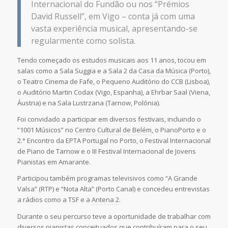
Internacional do Fundão ou nos “Prémios
David Russell”, em Vigo – conta já com uma
vasta experiência musical, apresentando-se
regularmente como solista.
Tendo começado os estudos musicais aos 11 anos, tocou em
salas como a Sala Suggia e a Sala 2 da
Casa da Música (Porto)
,
o Teatro Cinema de Fafe, o Pequeno Auditório do CCB (Lisboa),
o Auditório Martin Codax (Vigo, Espanha), a Ehrbar Saal (Viena,
Áustria) e na Sala Lustrzana (Tarnow, Polónia).
Foi convidado a participar em diversos festivais, incluindo o
“1001 Músicos” no
Centro Cultural de Belém
, o PianoPorto e o
2.° Encontro da EPTA Portugal no Porto, o Festival Internacional
de Piano de Tarnow e o III Festival Internacional de Jovens
Pianistas em Amarante.
Participou também programas televisivos como “A Grande
Valsa” (RTP) e “Nota Alta” (Porto Canal) e concedeu entrevistas
a rádios como a TSF e a
Antena 2
.
Durante o seu percurso teve a oportunidade de trabalhar com
diversos pianistas conceituados que contribuíram para o seu