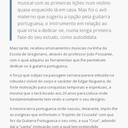
musical com as primeiras lições num violino
quase esquecido lá em casa. Mas foi o avô
materno que sugeriu a opção pela guitarra
portuguesa, o instrumento em relação ao
qual viria a dedicar-se, numa longa primeira
fase do seu estudo, como autodidata.
Mais tarde, recebeu ensinamentos musicais na linha da
Escola de Gregoriano, através do professor João Possante,
com o qual adquiriu as ferramentas que lhe permitiram
dedicar-se à guitarra portuguesa.
A força que subjaz na paisagem serrana parece imbuída na
robustez visível do corpo e carácter de Edgar Nogueira, de
forte motivação para conquistas temporais e espirituais, a
mesma que o terá levado aos 20 anos para Lisboa onde
fundamentalmente tem vindo a cumprir o seu desígnio.
A mesma terra portuguesa onde nasceu, Amarante, impôs-lhe
as insígnias que enformam o “Espírito de Cruzada” com que
fez da Guitarra Portuguesa o seu voto, a sua “Crux”, advindo
daí a “santa” motivação com a qual tem pretendido