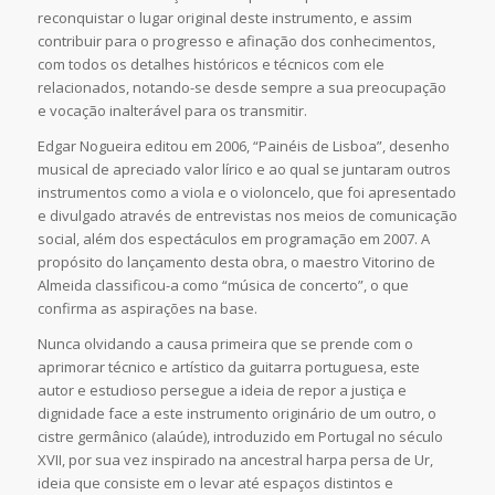
reconquistar o lugar original deste instrumento, e assim
contribuir para o progresso e afinação dos conhecimentos,
com todos os detalhes históricos e técnicos com ele
relacionados, notando-se desde sempre a sua preocupação
e vocação inalterável para os transmitir.
Edgar Nogueira editou em 2006, “Painéis de Lisboa”, desenho
musical de apreciado valor lírico e ao qual se juntaram outros
instrumentos como a viola e o violoncelo, que foi apresentado
e divulgado através de entrevistas nos meios de comunicação
social, além dos espectáculos em programação em 2007. A
propósito do lançamento desta obra, o maestro Vitorino de
Almeida classificou-a como “música de concerto”, o que
confirma as aspirações na base.
Nunca olvidando a causa primeira que se prende com o
aprimorar técnico e artístico da guitarra portuguesa, este
autor e estudioso persegue a ideia de repor a justiça e
dignidade face a este instrumento originário de um outro, o
cistre germânico (alaúde), introduzido em Portugal no século
XVII, por sua vez inspirado na ancestral harpa persa de Ur,
ideia que consiste em o levar até espaços distintos e